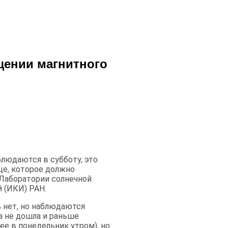
щении магнитного
людаются в субботу, это
це, которое должно
 Лаборатории солнечной
 (ИКИ) РАН.
 нет, но наблюдаются
а не дошла и раньше
рее в понедельник утром), но