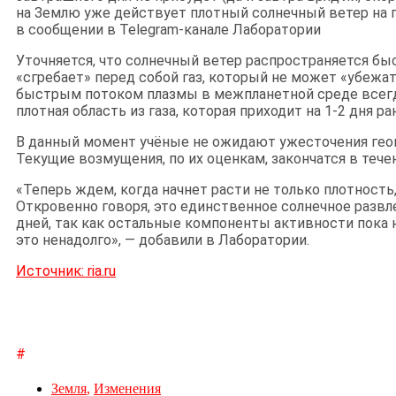
на Землю уже действует плотный солнечный ветер на 
в сообщении в Telegram-канале Лаборатории
Уточняется, что солнечный ветер распространяется бы
«сгребает» перед собой газ, который не может «убежат
быстрым потоком плазмы в межпланетной среде всег
плотная область из газа, которая приходит на 1-2 дня р
В данный момент учёные не ожидают ужесточения гео
Текущие возмущения, по их оценкам, закончатся в тече
«Теперь ждем, когда начнет расти не только плотность,
Откровенно говоря, это единственное солнечное развл
дней, так как остальные компоненты активности пока н
это ненадолго», — добавили в Лаборатории.
Источник: ria.ru
#
Земля
,
Изменения