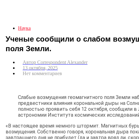
Наука
Ученые сообщили о слабом возму
поля Земли.
Автор
Correspondent Alexander
13 октября, 2025
Нет комментариев
Слабые возмущения геомагнитного поля Земли наб
предвестники влияния корональной дыры на Солн
полностью проявить себя 12 октября, сообщили в
астрономии Института космических исследований
«В настоящее время немного штормит. Магнитных бурь
возмущения. Собственно говоря, корональная дыра пок
завтрашнего дня не прибудет (да и завтра вряд ли, ско