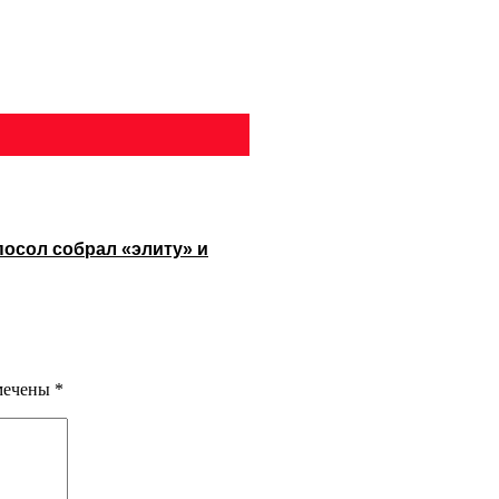
посол собрал «элиту» и
омечены
*