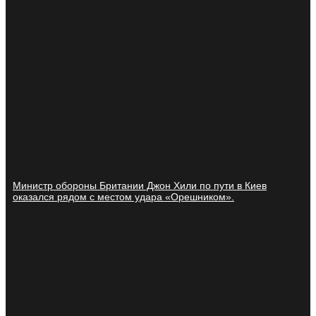
Министр обороны Британии Джон Хили по пути в Киев
оказался рядом с местом удара «Орешником».