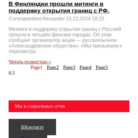
В Финляндии прошли митинги в
поддержку открытия границ с РФ.
Correspondent Alexander
15.12.2024
18:15
Митинги в поддержку открытия границ с Россией
прошли в четырёх финских городах. Об этом
сообщает организатор акции — русскоязычное
«Александровское общество». «Мы призываем к
пересмотру
Читать полностью »
Page
1
Page
2
Page
3
Page
4
Page
5
Мы в социальных сетях
ВКонтакте