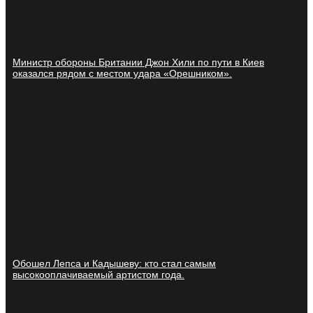
Министр обороны Британии Джон Хили по пути в Киев
оказался рядом с местом удара «Орешником».
Обошел Лепса и Кадышеву: кто стал самым
высокооплачиваемый артистом года.