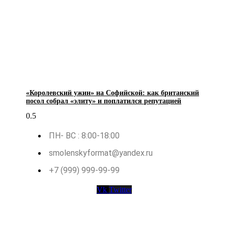
«Королевский ужин» на Софийской: как британский
посол собрал «элиту» и поплатился репутацией
ПН- ВС : 8:00-18:00
smolenskyformat@yandex.ru
+7 (999) 999-99-99
Vk
Twitter