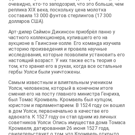
очевидно, кто-то заподозрил, что это больше, чем
реплика XIX века, поскольку цена молотка
составила 13 000 фунтов стерлингов (17 300
долларов США).
Арт-дилер Саймон Дикинсон приобрёл панно у
частного коллекционера, купившего его на
аукционе в Гвинсэни-холле. Его команда изучила
историю произведения и провела научные
исследования, которые позволили установить его
настоящий возраст. У них также есть теория о
том, кто хранил его в руках, когда все остальные
гербы Уолси были уничтожены.
Самым известным и влиятельным учеником
Уолси, человеком, который в конечном итоге
сменил его на посту главного министра Генриха,
был Томас Кромвель. Кромвель был купцом,
юристом и парламентарием. В 1524 году он вошел
в дом Уолси, первоначально в качестве его
адвоката. К 1527 году он стал одним из личных
советников Уолси. Опись имущества дома Томаса
Кромвеля, датированная 26 июня 1527 года,
свидетельствует о том, что Кромвель открыто