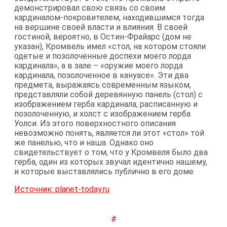
демонстрировал свою связь со своим
кардиналом-покровителем, находившимся тогда
на вершине своей власти и влияния. В своей
гостиной, вероятно, в Остин-Фрайарс (дом не
указан), Кромвель имел «стол, на котором стояли
одетые и позолоченные доспехи моего лорда
кардинала», а в зале – «оружие моего лорда
кардинала, позолоченное в кануасе». Эти два
предмета, выражаясь современным языком,
представляли собой деревянную панель (стол) с
изображением герба кардинала, расписанную и
позолоченную, и холст с изображением герба
Уолси. Из этого поверхностного описания
невозможно понять, является ли этот «стол» той
же панелью, что и наша. Однако оно
свидетельствует о том, что у Кромвеля было два
герба, один из которых звучал идентично нашему,
и которые выставлялись публично в его доме.
Источник: planet-today.ru
#