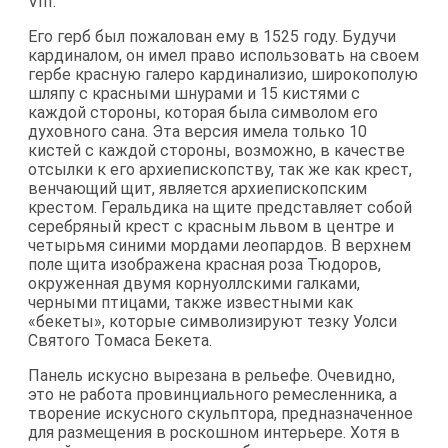
VIII.
Его герб был пожалован ему в 1525 году. Будучи
кардиналом, он имел право использовать на своем
гербе красную галеро кардинализио, широкополую
шляпу с красными шнурами и 15 кистями с
каждой стороны, которая была символом его
духовного сана. Эта версия имела только 10
кистей с каждой стороны, возможно, в качестве
отсылки к его архиепископству, так же как крест,
венчающий щит, является архиепископским
крестом. Геральдика на щите представляет собой
серебряный крест с красным львом в центре и
четырьмя синими мордами леопардов. В верхнем
поле щита изображена красная роза Тюдоров,
окруженная двумя корнуоллскими галками,
черными птицами, также известными как
«бекеты», которые символизируют тезку Уолси
Святого Томаса Бекета.
Панель искусно вырезана в рельефе. Очевидно,
это не работа провинциального ремесленника, а
творение искусного скульптора, предназначенное
для размещения в роскошном интерьере. Хотя в