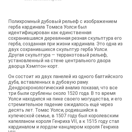
Полихромный дубовый рельеф с изображением
герба кардинала Томаса Уолси был
идентифицирован как единственная
сохранившаяся деревянная резная скульптура его
герба, созданная при жизни кардинала. Это одна из
двух сохранившихся скульптур герба Уолси.
Другая скульптура — терракотовый рельеф,
установленный на стене центрального двора
дворца Хэмптон-корт.
Он состоит из двух панелей из одного балтийского
дуба, вставленных в дубовую раму.
Дендрохронологический анализ показал, что все
три были срублены около 1520 года. В то время
Уолси находился на пике своего могущества, и его
стремительное падение ожидалось ещё через
десять лет. Томас Уолси, родившийся в
купеческой семье, в 1507 году был королевским
капелланом короля Генриха VII, а к 1515 году стал
кардиналом и лордом-канцлером короля Генриха