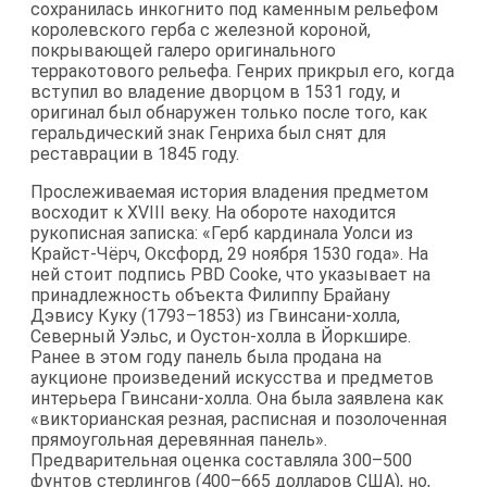
сохранилась инкогнито под каменным рельефом
королевского герба с железной короной,
покрывающей галеро оригинального
терракотового рельефа. Генрих прикрыл его, когда
вступил во владение дворцом в 1531 году, и
оригинал был обнаружен только после того, как
геральдический знак Генриха был снят для
реставрации в 1845 году.
Прослеживаемая история владения предметом
восходит к XVIII веку. На обороте находится
рукописная записка: «Герб кардинала Уолси из
Крайст-Чёрч, Оксфорд, 29 ноября 1530 года». На
ней стоит подпись PBD Cooke, что указывает на
принадлежность объекта Филиппу Брайану
Дэвису Куку (1793–1853) из Гвинсани-холла,
Северный Уэльс, и Оустон-холла в Йоркшире.
Ранее в этом году панель была продана на
аукционе произведений искусства и предметов
интерьера Гвинсани-холла. Она была заявлена как
«викторианская резная, расписная и позолоченная
прямоугольная деревянная панель».
Предварительная оценка составляла 300–500
фунтов стерлингов (400–665 долларов США), но,