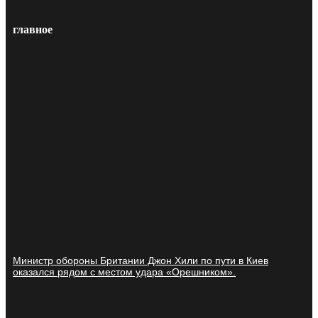
главное
Министр обороны Британии Джон Хили по пути в Киев
оказался рядом с местом удара «Орешником».