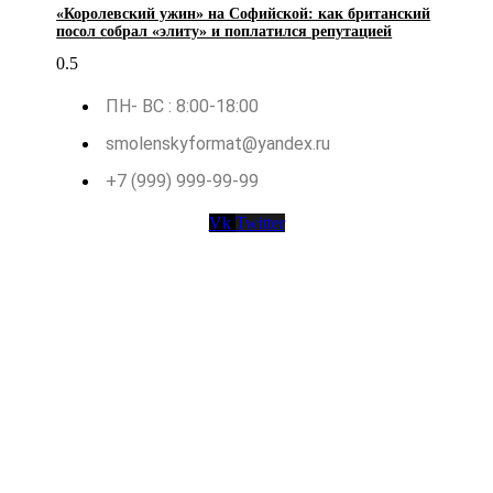
«Королевский ужин» на Софийской: как британский
посол собрал «элиту» и поплатился репутацией
ПН- ВС : 8:00-18:00
smolenskyformat@yandex.ru
+7 (999) 999-99-99
Vk
Twitter