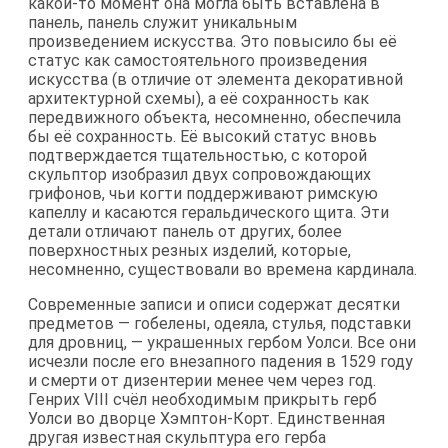
какой-то момент она могла быть вставлена в
панель, панель служит уникальным
произведением искусства. Это повысило бы её
статус как самостоятельного произведения
искусства (в отличие от элемента декоративной
архитектурной схемы), а её сохранность как
передвижного объекта, несомненно, обеспечила
бы её сохранность. Её высокий статус вновь
подтверждается тщательностью, с которой
скульптор изобразил двух сопровождающих
грифонов, чьи когти поддерживают римскую
капеллу и касаются геральдического щита. Эти
детали отличают панель от других, более
поверхностных резных изделий, которые,
несомненно, существовали во времена кардинала.
Современные записи и описи содержат десятки
предметов — гобелены, одеяла, стулья, подставки
для дровниц, — украшенных гербом Уолси. Все они
исчезли после его внезапного падения в 1529 году
и смерти от дизентерии менее чем через год.
Генрих VIII счёл необходимым прикрыть герб
Уолси во дворце Хэмптон-Корт. Единственная
другая известная скульптура его герба