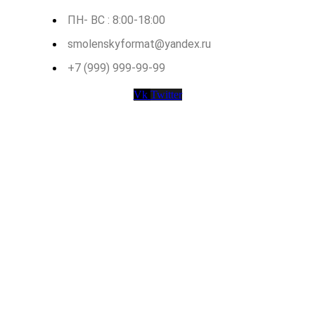
ПН- ВС : 8:00-18:00
smolenskyformat@yandex.ru
+7 (999) 999-99-99
Vk
Twitter