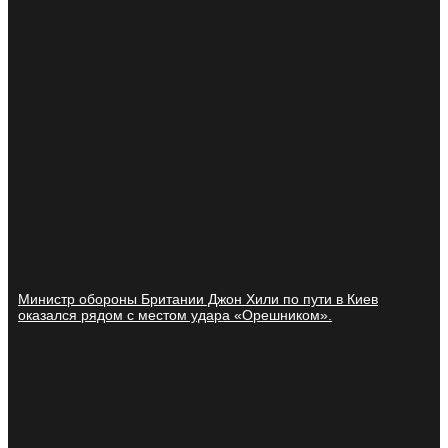
Министр обороны Британии Джон Хили по пути в Киев
оказался рядом с местом удара «Орешником».