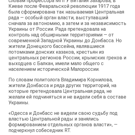
словам профессора МПГУ Виталия Захарова, в
Киеве после Февральской революции 1917 года
была сформирована так называемая Центральная
рада — особый орган власти, выступавший
сначала за автономию, а затем и за независимость
Украины от России. Рада претендовала на
контроль над обширными территориями — от
современной Западной Украины до Донбасса. Но
жители Донецкого бассейна, являвшиеся
потомками донских казаков, крестьян из
центральных регионов России, крымских греков и
выходцев с Балкан, имели мало общего с
населением исторической Малороссии.
По словам политолога Владимира Корнилова,
жители Донбасса и ряда других территорий, на
которые претендовала Центральная рада, не
желали ей подчиняться и не видели себя в составе
Украины.
«Одесса и Донбасс не видели свою судьбу под
властью Центральной рады и занялись
формированием отдельных органов власти», —
подчеркнул собеседник RT.