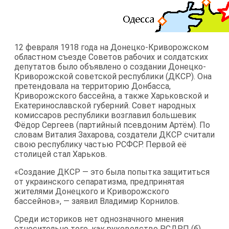
12 февраля 1918 года на Донецко-Криворожском
областном съезде Советов рабочих и солдатских
депутатов было объявлено о создании Донецко-
Криворожской советской республики (ДКСР). Она
претендовала на территорию Донбасса,
Криворожского бассейна, а также Харьковской и
Екатеринославской губерний. Совет народных
комиссаров республики возглавил большевик
Фёдор Сергеев (партийный псевдоним Артём). По
словам Виталия Захарова, создатели ДКСР считали
свою республику частью РСФСР. Первой её
столицей стал Харьков.
«Создание ДКСР — это была попытка защититься
от украинского сепаратизма, предпринятая
жителями Донецкого и Криворожского
бассейнов», — заявил Владимир Корнилов.
Среди историков нет однозначного мнения
относительно того, как руководство РСДРП (б)