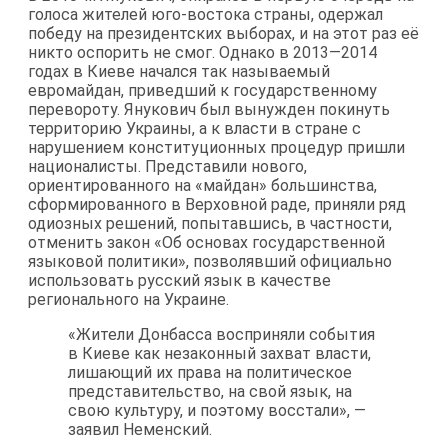
голоса жителей юго-востока страны, одержал
победу на президентских выборах, и на этот раз её
никто оспорить не смог. Однако в 2013—2014
годах в Киеве начался так называемый
евромайдан, приведший к государственному
перевороту. Янукович был вынужден покинуть
территорию Украины, а к власти в стране с
нарушением конституционных процедур пришли
националисты. Представили нового,
ориентированного на «майдан» большинства,
сформированного в Верховной раде, приняли ряд
одиозных решений, попытавшись, в частности,
отменить закон «Об основах государственной
языковой политики», позволявший официально
использовать русский язык в качестве
регионального на Украине.
«Жители Донбасса восприняли события
в Киеве как незаконный захват власти,
лишающий их права на политическое
представительство, на свой язык, на
свою культуру, и поэтому восстали», —
заявил Неменский.