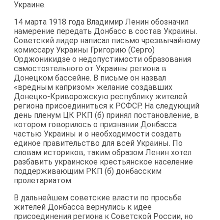
Украине.
14 марта 1918 года Владимир Ленин обозначил
намерение передать Донбасс в состав Украины.
Советский лидер написал письмо чрезвычайному
комиссару Украины Григорию (Серго)
Орджоникидзе о недопустимости образования
самостоятельного от Украины региона в
Донецком бассейне. В письме он назвал
«вредным капризом» желание создавших
Донецко-Криворожскую республику жителей
региона присоединиться к РСФСР. На следующий
день пленум ЦК РКП (б) принял постановление, в
котором говорилось о признании Донбасса
частью Украины и о необходимости создать
единое правительство для всей Украины. По
словам историков, таким образом Ленин хотел
разбавить украинское крестьянское население
поддерживающим РКП (б) донбасским
пролетариатом.
В дальнейшем советские власти по просьбе
жителей Донбасса вернулись к идее
присоединения региона к Советской России, но