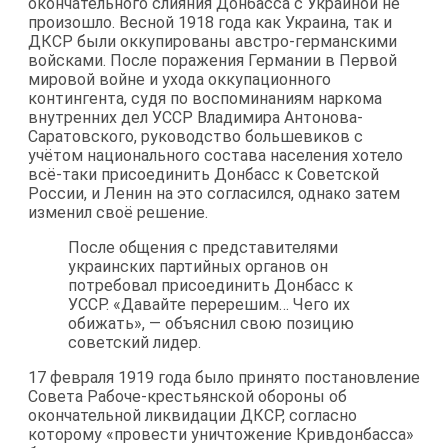
окончательного слияния Донбасса с Украиной не
произошло. Весной 1918 года как Украина, так и
ДКСР были оккупированы австро-германскими
войсками. После поражения Германии в Первой
мировой войне и ухода оккупационного
контингента, судя по воспоминаниям наркома
внутренних дел УССР Владимира Антонова-
Саратовского, руководство большевиков с
учётом национального состава населения хотело
всё-таки присоединить Донбасс к Советской
России, и Ленин на это согласился, однако затем
изменил своё решение.
После общения с представителями
украинских партийных органов он
потребовал присоединить Донбасс к
УССР. «Давайте перерешим… Чего их
обижать», — объяснил свою позицию
советский лидер.
17 февраля 1919 года было принято постановление
Совета Рабоче-крестьянской обороны об
окончательной ликвидации ДКСР, согласно
которому «провести уничтожение Кривдонбасса»