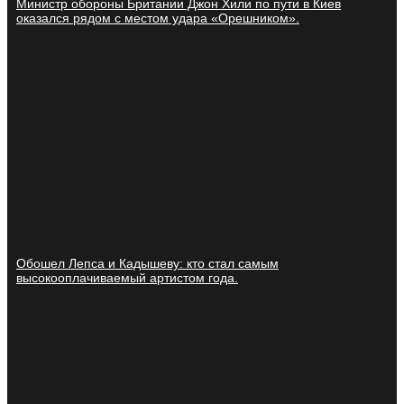
Министр обороны Британии Джон Хили по пути в Киев
оказался рядом с местом удара «Орешником».
Обошел Лепса и Кадышеву: кто стал самым
высокооплачиваемый артистом года.