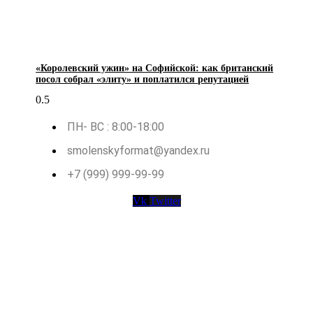
«Королевский ужин» на Софийской: как британский
посол собрал «элиту» и поплатился репутацией
ПН- ВС : 8:00-18:00
smolenskyformat@yandex.ru
+7 (999) 999-99-99
Vk
Twitter