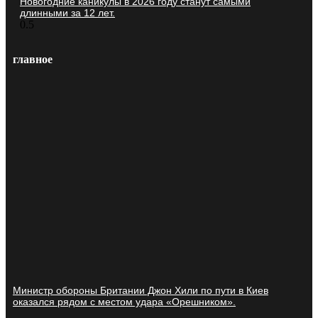
Новогодние каникулы в 2026 году станут самыми
длинными за 12 лет.
главное
Министр обороны Британии Джон Хили по пути в Киев
оказался рядом с местом удара «Орешником».