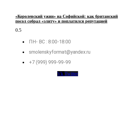
«Королевский ужин» на Софийской: как британский
посол собрал «элиту» и поплатился репутацией
ПН- ВС : 8:00-18:00
smolenskyformat@yandex.ru
+7 (999) 999-99-99
Vk
Twitter