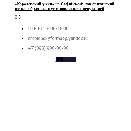
«Королевский ужин» на Софийской: как британский
посол собрал «элиту» и поплатился репутацией
ПН- ВС : 8:00-18:00
smolenskyformat@yandex.ru
+7 (999) 999-99-99
Vk
Twitter