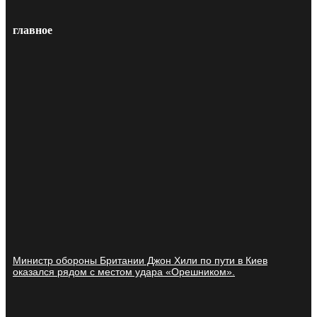
главное
Министр обороны Британии Джон Хили по пути в Киев
оказался рядом с местом удара «Орешником».