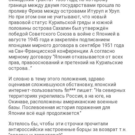
граница между двумя государствами прошла по
проливу Фриза между островами Итуруп и Уруп.
Но при этом они не учитывают, что новый
правовой статус Курильской гряды и южной
половины острова Сахалин был утверждён
победой Советского Союза в войне с Японией в
августе 1945 года и закреплён подписанием
японцами мирного договора в сентябре 1951 года
на Сан-Францисской конференции. А согласно
мирному договору “Япония отказывается от всех
прав, правооснований и претензий на Курильские
острова…”
И словно в тему этого положения, здраво
оценивая сложившуюся обстановку, японский
интернет-пользователь fin*** пишет: “На северных
территориях укрепилась Россия, а на юге, на
Окинаве, расположены американские военные
базы. Послевоенная история поражения для
Японии всё ещё продолжается.”
Хотелось бы, чтобы эти строчки прочитали
антироссийски настроенные борцы за возврат т.н.