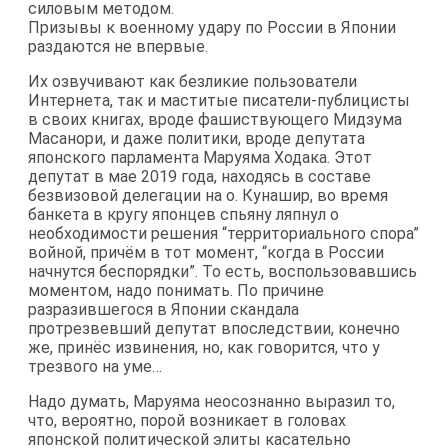
силовым методом.
Призывы к военному удару по России в Японии
раздаются не впервые.
Их озвучивают как безликие пользователи
Интернета, так и маститые писатели-публицисты
в своих книгах, вроде фашиствующего Мидзума
Масанори, и даже политики, вроде депутата
японского парламента Маруяма Ходака. Этот
депутат в мае 2019 года, находясь в составе
безвизовой делегации на о. Кунашир, во время
банкета в кругу японцев спьяну ляпнул о
необходимости решения “территориального спора”
войной, причём в тот момент, “когда в России
начнутся беспорядки”. То есть, воспользовавшись
моментом, надо понимать. По причине
разразившегося в Японии скандала
протрезвевший депутат впоследствии, конечно
же, принёс извинения, но, как говорится, что у
трезвого на уме…
Надо думать, Маруяма неосознанно выразил то,
что, вероятно, порой возникает в головах
японской политической элиты касательно