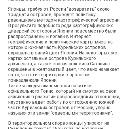
Японцы, требуя от России “возвратить” около
тридцати островов, проводят политику
реваншизма методом картографической агрессии.
В результате подобного рода картографических
диверсий со стороны Японии повсеместно были
распространены и попали в Интернет
географические и политические карты мира, на
которых южная часть Курильских островов
окрашена в синий цвет Японии. На некоторых же
картах остальные острова Курильского
архипелага, а также южная половина Сахалина
окрашены в желтоватый цвет, что явно намекает
на то, что эти территории в прошлом
принадлежали Японии.
Таковы плоды планомерной политики
официального Токио, который не смотря на свои
заявления о развитии добрососедских отношений,
неустанно ведёт работу по отторжению южной
части Курильских островов от России, упорно
называя эти земли “северными территориями”.
В территориальном споре японцы упирают на
Симодский трактат 1855 года, по которому