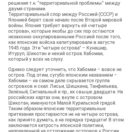
решения т.н. “территориальной проблемы” между
двумя странами.
Территориальный спор между Россией (СССР) и
Японией берёт своё начало после Второй мировой
войны. Япония требует вернуть ей «четыре
острова», которые якобы до сих пор остаются
незаконно оккупированными Россией после того,
как японские войска капитулировали в августе
1945 года. Эти “четыре острова” – Кунашир,
Итуруп, Шикотан и некий остров Хабомаи,
который у всех на слуху.
Однако следует уточнить, что Хабомаи – вовсе не
остров. Под этим, сугубо японским названием –
Хабомаи – на самом деле скрывается группа
островков и скал: Лисьи, Шишкина, Танфильева,
Зелёный, Сигнальный и пр., их свыше двадцати. На
российских картах они, вкупе с островом
Шикотан, именуются Малой Курильской грядой.
Таким образом японские территориальные
притязания простираются не на четыре острова,
как принято думать, а на порядка тридцати! В этом
заключается хитрость японской политики,
направленной на отторжение островов у России.