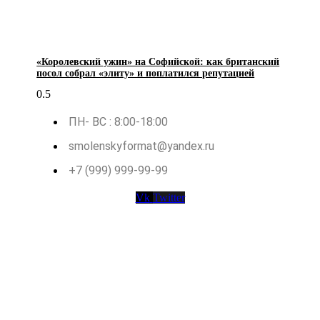
«Королевский ужин» на Софийской: как британский
посол собрал «элиту» и поплатился репутацией
ПН- ВС : 8:00-18:00
smolenskyformat@yandex.ru
+7 (999) 999-99-99
Vk
Twitter