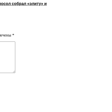
посол собрал «элиту» и
омечены
*