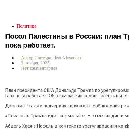
Политика
Посол Палестины в России: план Т
пока работает.
Автор
Correspondent Alexander
3 ноября, 2025
Нет комментариев
План президента США Дональда Трампа по урегулирова
Газа пока работает. Об этом заявил посол Палестины в
Дипломат также подчеркнул важность соблюдения реж
«Пока план Трампа идет нормально», – отметил диплома
Абдель Хафиз Нофаль в контексте урегулирования кон