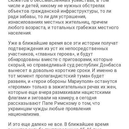
сюжетов о бессмысленных убийствах, в том
числе и детей, никому не нужных обстрелах
объектов гражданской инфраструктуры, то ли
ради забавы, то ли для устрашения,
изнасилованиях местных жительниц, причем
любого возраста, и тотальных грабежах местного
населения.
Уже в ближайшие время все эти истории получат
подтверждения из уст их непосредственных
участников, «главных героев», и будут
обнародованы вместе с приговорами, которые
скорый, но справедливый суд республик Донбасса
вынесет в довольно короткие сроки. И именно в
тот момент пропагандистский туман будет
развеян, и «герои обороны Мариуполя» останутся
«героями» только в зажигательных речах их жен,
которые еще вчера размахивали нацистскими
флагами и зиговали на камеру, а сегодня
рассказывают Папе Римскому о том, что
украинцам чужды любые проявления
национализма.
И это еще далеко не все. В ближайшее время