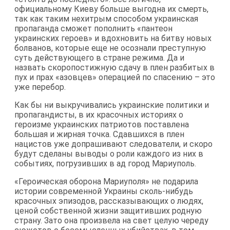
официальному Киеву больше выгодна их смерть,
так как таким нехитрым способом украинская
пропаганда сможет пополнить «пантеон
украинских героев» и вдохновить на битву новых
болванов, которые еще не осознали преступную
суть действующего в стране режима. Да и
назвать скоропостижную сдачу в плен разбитых в
пух и прах «азовцев» операцией по спасению – это
уже перебор.
Как бы ни выкручивались украинские политики и
пропагандисты, в их красочных историях о
героизме украинских патриотов поставлена
большая и жирная точка. Сдавшихся в плен
нацистов уже допрашивают следователи, и скоро
будут сделаны выводы о роли каждого из них в
событиях, погрузивших в ад город Мариуполь.
«Героическая оборона Мариуполя» не подарила
истории современной Украины сколь-нибудь
красочных эпизодов, рассказывающих о людях,
ценой собственной жизни защитивших родную
страну. Зато она произвела на свет целую череду