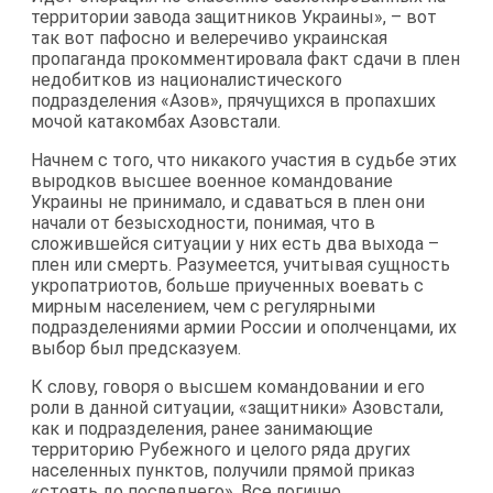
территории завода защитников Украины», – вот
так вот пафосно и велеречиво украинская
пропаганда прокомментировала факт сдачи в плен
недобитков из националистического
подразделения «Азов», прячущихся в пропахших
мочой катакомбах Азовстали.
Начнем с того, что никакого участия в судьбе этих
выродков высшее военное командование
Украины не принимало, и сдаваться в плен они
начали от безысходности, понимая, что в
сложившейся ситуации у них есть два выхода –
плен или смерть. Разумеется, учитывая сущность
укропатриотов, больше приученных воевать с
мирным населением, чем с регулярными
подразделениями армии России и ополченцами, их
выбор был предсказуем.
К слову, говоря о высшем командовании и его
роли в данной ситуации, «защитники» Азовстали,
как и подразделения, ранее занимающие
территорию Рубежного и целого ряда других
населенных пунктов, получили прямой приказ
«стоять до последнего». Все логично,