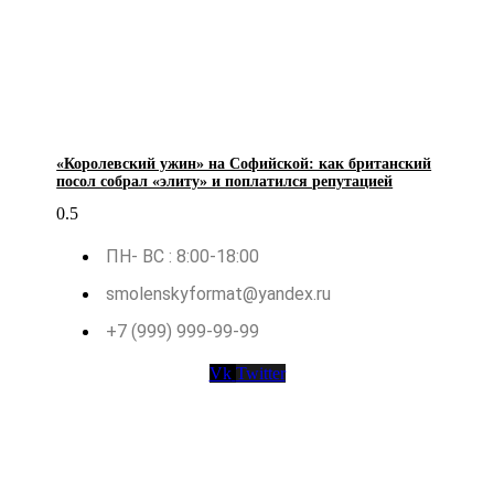
«Королевский ужин» на Софийской: как британский
посол собрал «элиту» и поплатился репутацией
ПН- ВС : 8:00-18:00
smolenskyformat@yandex.ru
+7 (999) 999-99-99
Vk
Twitter