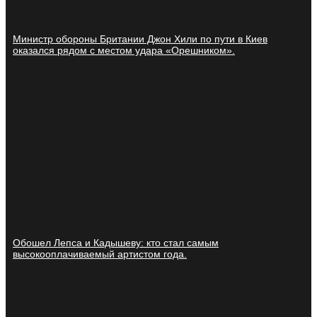
Министр обороны Британии Джон Хили по пути в Киев
оказался рядом с местом удара «Орешником».
Обошел Лепса и Кадышеву: кто стал самым
высокооплачиваемый артистом года.