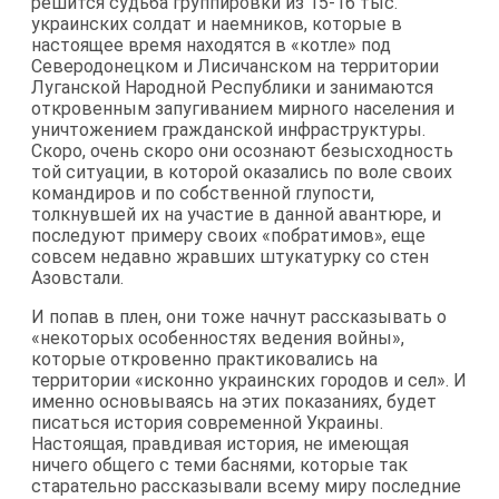
решится судьба группировки из 15-16 тыс.
украинских солдат и наемников, которые в
настоящее время находятся в «котле» под
Северодонецком и Лисичанском на территории
Луганской Народной Республики и занимаются
откровенным запугиванием мирного населения и
уничтожением гражданской инфраструктуры.
Скоро, очень скоро они осознают безысходность
той ситуации, в которой оказались по воле своих
командиров и по собственной глупости,
толкнувшей их на участие в данной авантюре, и
последуют примеру своих «побратимов», еще
совсем недавно жравших штукатурку со стен
Азовстали.
И попав в плен, они тоже начнут рассказывать о
«некоторых особенностях ведения войны»,
которые откровенно практиковались на
территории «исконно украинских городов и сел». И
именно основываясь на этих показаниях, будет
писаться история современной Украины.
Настоящая, правдивая история, не имеющая
ничего общего с теми баснями, которые так
старательно рассказывали всему миру последние