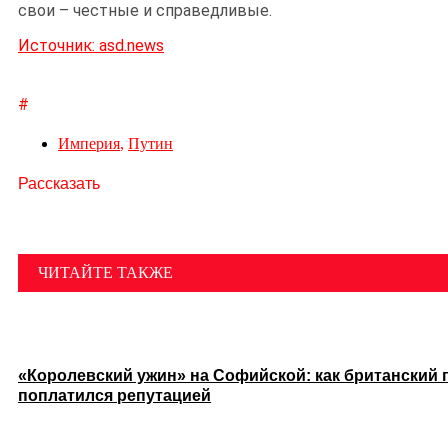
свои – честные и справедливые.
Источник: asd.news
#
Империя
,
Путин
Рассказать
ЧИТАЙТЕ ТАКЖЕ
«Королевский ужин» на Софийской: как британский 
поплатился репутацией