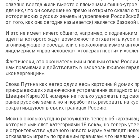
славяне всегда жили вместе с племенами финно-угров 
для них, что он совершенно прямо и открыто сказал о 
исторических русских земель и укрепление Российско
от того, как она сегодня называется) является базово
И это не имеет ничего общего, например, с подленьки
адепты которого ждут возможности отхватить кусок п
агонизирующего соседа, или с неоколониализмом англ
лицемерием «прав человека», «толерантности» и «зелен
Фактически, это окончательный и полный отказ Росси
нам правилами и действовать в насквозь лживой парад
«конвергенции».
Слова Путина как ветер сдули весь карточный домик п
прикрывающих хищнические устремления западного ми
Швеции Карла XII, намерен не только удержать под св
ранее русские земли, но и поработить, разорвать на ку
сократившуюся в своих границах Россию.
Можно сколько угодно рассуждать теперь об «архаизац
которые «мыслят категориями 18 века», но теперь утв
и строительстве «дивного нового мира» выглядят неле
отказалась играть по прежним правилам, что навязаны 