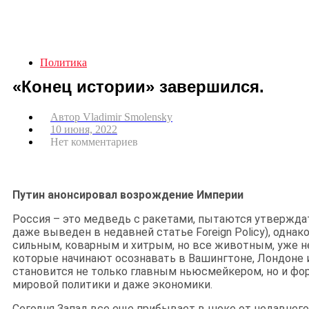
Политика
«Конец истории» завершился.
Автор
Vladimir Smolensky
10 июня, 2022
Нет комментариев
Путин анонсировал возрождение Империи
Россия – это медведь с ракетами, пытаются утверждат
даже выведен в недавней статье Foreign Policy), однак
сильным, коварным и хитрым, но все животным, уже н
которые начинают осознавать в Вашингтоне, Лондоне 
становится не только главным ньюсмейкером, но и ф
мировой политики и даже экономики.
Сегодня Запад все еще прибывает в шоке от недавнего