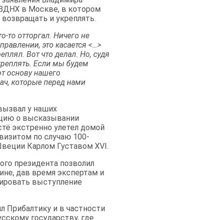
ВДНХ в Москве, в котором
 возвращать и укреплять.
то-то отторгал. Ничего не
правлении, это касается <…>
еплял. Вот что делал. Но, судя
креплять. Если мы будем
ют основу нашего
ач, которые перед нами
 вызвал у наших
ацию о высказывании
стё экстренно улетел домой
 визитом по случаю 100-
Швеции Карлом Густавом XVI.
ого президента позволил
не, дав время экспертам и
тировать выступление
ил Прибалтику и в частности
сскому государству, где