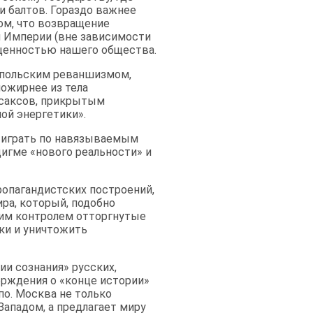
и балтов. Гораздо важнее
том, что возвращение
й Империи (вне зависимости
й ценностью нашего общества.
м польским реваншизмом,
ожирнее из тела
осаксов, прикрытым
ой энергетики».
и играть по навязываемым
игме «нового реальности» и
ропагандистских построений,
ра, который, подобно
оим контролем отторгнутые
ски и уничтожить
ии сознания» русских,
ерждения о «конце истории»
по. Москва не только
Западом, а предлагает миру