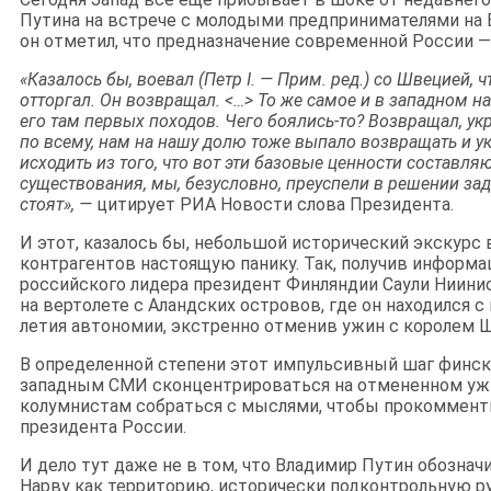
Путина на встрече с молодыми предпринимателями на 
он отметил, что предназначение современной России —
«Казалось бы, воевал (Петр I. — Прим. ред.) со Швецией, ч
отторгал. Он возвращал. <…> То же самое и в западном на
его там первых походов. Чего боялись-то? Возвращал, укр
по всему, нам на нашу долю тоже выпало возвращать и у
исходить из того, что вот эти базовые ценности составля
существования, мы, безусловно, преуспели в решении зад
стоят», —
цитирует РИА Новости слова Президента.
И этот, казалось бы, небольшой исторический экскурс
контрагентов настоящую панику. Так, получив информ
российского лидера президент Финляндии Саули Ниини
на вертолете с Аландских островов, где он находился с
летия автономии, экстренно отменив ужин с королем 
В определенной степени этот импульсивный шаг финск
западным СМИ сконцентрироваться на отмененном ужи
колумнистам собраться с мыслями, чтобы прокоммен
президента России.
И дело тут даже не в том, что Владимир Путин обознач
Нарву как территорию, исторически подконтрольную ру