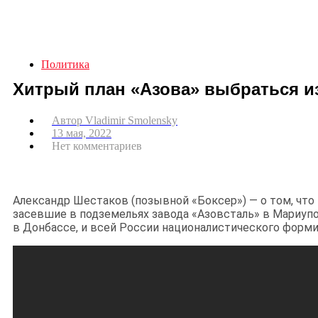
Политика
Хитрый план «Азова» выбраться и
Автор
Vladimir Smolensky
13 мая, 2022
Нет комментариев
Александр Шестаков (позывной «Боксер») — о том, что 
засевшие в подземельях завода «Азовсталь» в Мариуп
в Донбассе, и всей России националистического форми