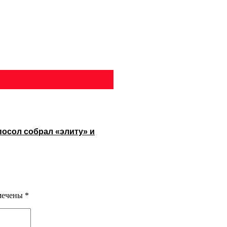
посол собрал «элиту» и
омечены
*