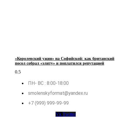
«Королевский ужин» на Софийской: как британский
посол собрал «элиту» и поплатился репутацией
ПН- ВС : 8:00-18:00
smolenskyformat@yandex.ru
+7 (999) 999-99-99
Vk
Twitter