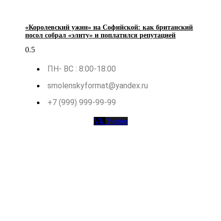
«Королевский ужин» на Софийской: как британский
посол собрал «элиту» и поплатился репутацией
ПН- ВС : 8:00-18:00
smolenskyformat@yandex.ru
+7 (999) 999-99-99
Vk
Twitter