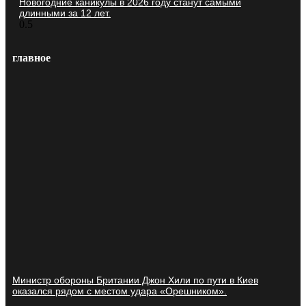
Новогодние каникулы в 2026 году станут самыми
длинными за 12 лет.
главное
Министр обороны Британии Джон Хили по пути в Киев
оказался рядом с местом удара «Орешником».