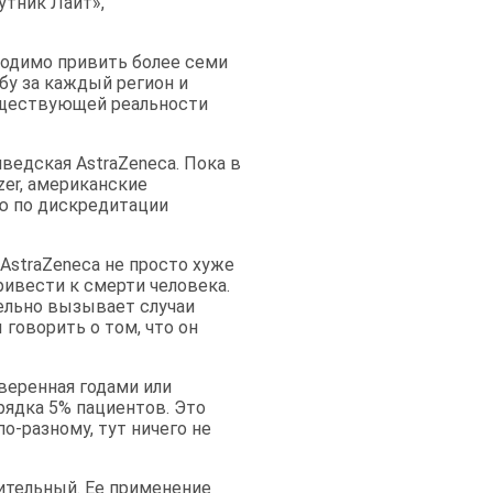
утник Лайт»,
бходимо привить более семи
бу за каждый регион и
уществующей реальности
ведская AstraZeneca. Пока в
zer, американские
ю по дискредитации
AstraZeneca не просто хуже
ривести к смерти человека.
ельно вызывает случаи
 говорить о том, что он
веренная годами или
рядка 5% пациентов. Это
по-разному, тут ничего не
шительный. Ее применение