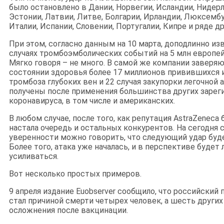
было остановлено в Дании, Норвегии, Исландии, Нидерл
Эстонии, Латвии, Литве, Болгарии, Ирландии, Люксембу
Италии, Испании, Словении, Португалии, Кипре и ряде др
При этом, согласно данным на 10 марта, доподлинно из
случаях тромбоэмболических событий на 5 млн европей
Мягко говоря – не много. В самой же компании заверяю
состоянии здоровья более 17 миллионов привившихся 
тромбоза глубоких вен и 22 случая закупорки легочной
получены после применения большинства других зарег
коронавируса, в том числе и американских.
В любом случае, после того, как репутация AstraZeneca
настала очередь и остальных конкурентов. На сегодня
уверенности можно говорить, что следующий удар буде
Более того, атака уже началась, и в перспективе будет
усиливаться.
Вот несколько простых примеров.
9 апреля издание Euobserver сообщило, что российский 
стал причиной смерти четырех человек, а шесть други
осложнения после вакцинации.