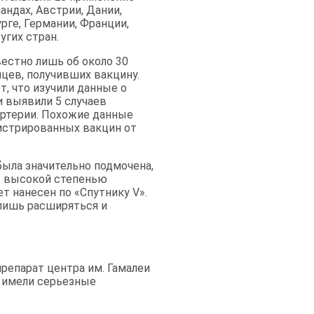
андах, Австрии, Дании,
рге, Германии, Франции,
угих стран.
вестно лишь об около 30
цев, получивших вакцину.
т, что изучили данные о
и выявили 5 случаев
 артерии. Похожие данные
истрированных вакцин от
 была значительно подмочена,
 с высокой степенью
т нанесен по «Спутнику V».
 лишь расширяться и
препарат центра им. Гамалеи
х имели серьезные