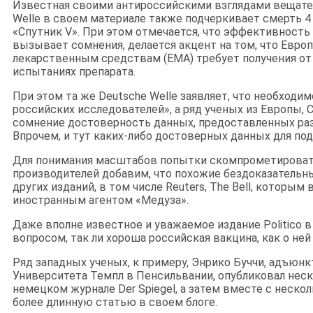
Известная своими антироссийскими взглядами вещате
Welle в своем материале также подчеркивает смерть 4
«Спутник V». При этом отмечается, что эффективност
вызывает сомнения, делается акцент на том, что Евро
лекарственным средствам (EMA) требует получения от
испытаниях препарата.
При этом та же Deutsche Welle заявляет, что необходи
российских исследователей», а ряд ученых из Европы, 
сомнение достоверность данных, предоставленных ра
Впрочем, и тут каких-либо достоверных данных для под
Для понимания масштабов попытки скомпрометироват
производителей добавим, что похожие бездоказательны
других изданий, в том числе Reuters, The Bell, которым
иностранным агентом «Медуза».
Даже вполне известное и уважаемое издание Politico 
вопросом, так ли хороша российская вакцина, как о ней
Ряд западных ученых, к примеру, Энрико Буччи, адъюн
Университета Темпл в Пенсильвании, опубликовал неск
немецком журнале Der Spiegel, а затем вместе с неско
более длинную статью в своем блоге.