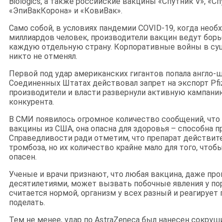
Biologics, а также российские вакцины «Спутник V», «Сп
«ЭпиВакКорона» и «КовиВак».
Само собой, в условиях пандемии COVID-19, когда нео
миллиардов человек, производители вакцин ведут борь
каждую отдельную страну. Корпоративные войны в с
никто не отменял.
Первой под удар американских гигантов попала англо-ш
Соединенных Штатах действовал запрет на экспорт Pfi
производители и власти развернули активную кампани
конкурента.
В СМИ появилось огромное количество сообщений, что 
вакцины из США, она опасна для здоровья – способна п
Справедливости ради отметим, что препарат действит
тромбоза, но их количество крайне мало для того, чтобы
опасен.
Ученые и врачи признают, что любая вакцина, даже про
десятилетиями, может вызвать побочные явления у по
считается нормой, организм у всех разный и реагирует 
поделать.
Тем не менее, удар по AstraZeneca был нанесен сокру