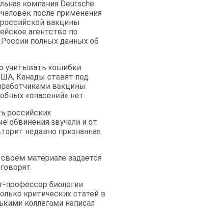
льная компания Deutsche
 человек после применения
ь российской вакцины
пейское агентство по
 России полных данных об
мо учитывать «ошибки
США, Канады ставят под
зработчиками вакцины.
обных «опасений» нет.
ь российских
е обвинения звучали и от
 вторит недавно признанная
в своем материале задается
 говорят.
кт-профессор биологии
олько критических статей в
лькими коллегами написал