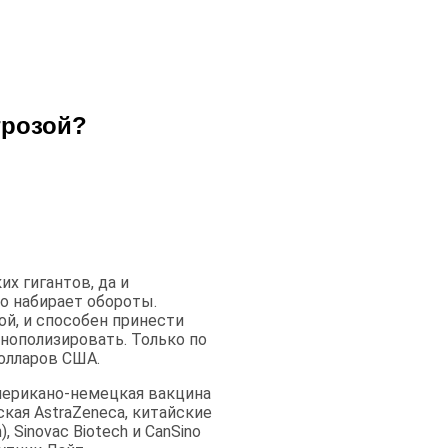
грозой?
х гигантов, да и
о набирает обороты.
й, и способен принести
нополизировать. Только по
олларов США.
американо-немецкая вакцина
ская AstraZeneca, китайские
 Sinovac Biotech и CanSino