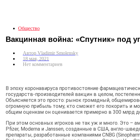
Общество
Вакцинная война: «Спутник» под у
Автор
Vladimir Smolensky
18 мая, 2021
Нет комментариев
В эпоху коронавируса противостояние фармацевтически
государств-производителей вакцин в целом, постепенн
Объясняется это просто: рынок громадный, общемирово
огромную прибыль тому, кто сможет его покорить и мо
общим оценкам он оценивается примерно в 300 млрд д
При этом основных игроков не так уж и много. Это – 
Pfizer, Moderna и Janssen, созданные в США, англо-швед
препараты, разработанные компаниями CNBG (Sinopharm),