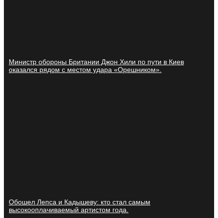
Министр обороны Британии Джон Хили по пути в Киев
оказался рядом с местом удара «Орешником».
Обошел Лепса и Кадышеву: кто стал самым
высокооплачиваемый артистом года.