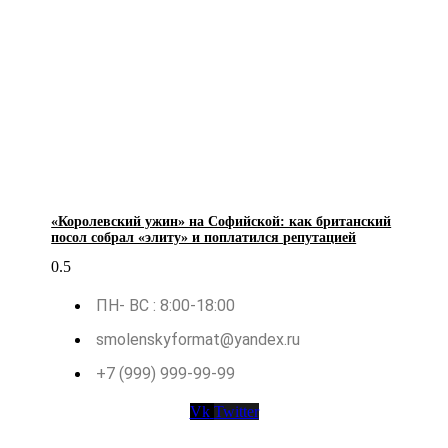
«Королевский ужин» на Софийской: как британский
посол собрал «элиту» и поплатился репутацией
ПН- ВС : 8:00-18:00
smolenskyformat@yandex.ru
+7 (999) 999-99-99
Vk
Twitter