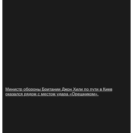
Министр обороны Британии Джон Хили по пути в Киев
оказался рядом с местом удара «Орешником».