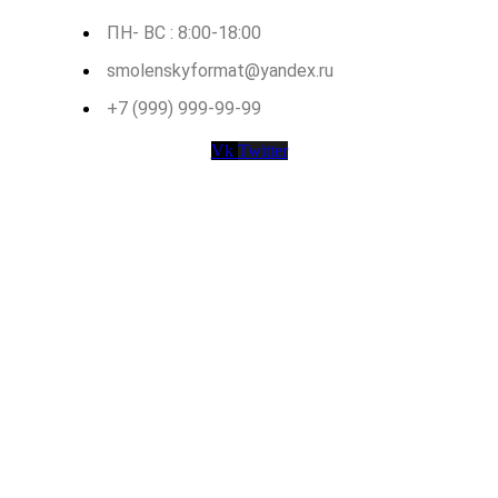
ПН- ВС : 8:00-18:00
smolenskyformat@yandex.ru
+7 (999) 999-99-99
Vk
Twitter