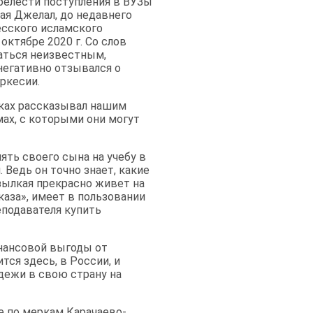
релести поступления в ВУЗы
ая Джелал, до недавнего
сского исламского
октябре 2020 г. Со слов
таться неизвестным,
негативно отзывался о
ркесии.
сках рассказывал нашим
мах, с которыми они могут
ять своего сына на учебу в
 Ведь он точно знает, какие
ылкая прекрасно живет на
каза», имеет в пользовании
еподавателя купить
инансовой выгоды от
тся здесь, в России, и
одежи в свою страну на
е по меркам Карачаево-