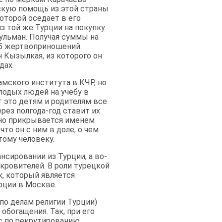
скую помощь из этой страны
оторой оседает в его
из той же Турции на покупку
ульман. Получая суммы на
15 жертвоприношений.
 Кызылкая, из которого он
дах.
мского института в КЧР, но
лодых людей на учебу в
т это детям и родителям все
ерез полгода-год ставит их
вно прикрывается именем
то он с ним в доле, о чем
тому человеку.
нсировании из Турции, а во-
кровителей. В роли турецкой
, который является
рции в Москве.
по делам религии Турции)
богащения. Так, при его
с по рекрутированию