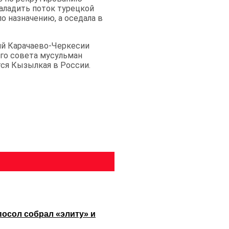
наладить поток турецкой
о назначению, а оседала в
ий Карачаево-Черкесии
го совета мусульман
ся Кызылкая в России.
посол собрал «элиту» и