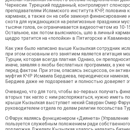
Черкесии. Турецкий подданный, контролирует спонсор
преподавателям Исламского института КЧР, половина к
карманах, а также он на себе замкнул финансирование 
скота для нуждающихся на религиозные праздники мус
тысячи голов, он ограничивается видеоотчетом из 10-
Остальное, как потом выяснилось, шло в личный карман
щедро тратится на «попойки» в Пятигорске и Кавминво
Как уже было написано выше Кызылкая сотрудник исла
при этом основным его занятием является агитация мо
Турции, которая всегда платная. Однако, он преподноси
иначе, заявляя о якобы бесплатных программах, а уже ч
перед фактом. При этом, опасаясь эксцессов, он акти
муфтия КЧР Исмаила Бердиева, периодически намекая, ч
Бердиев даже не подозревает и полностью доверяет э
Очевидно, что для того, чтобы во-первых получать фина
вторых так нагло с ним распоряжаться, нужно иметь по
крыши Кызылкая выступает некий Савуран Омер Фарук
руководителем отдела по делам религии посольства Ту
О.Фарук являясь функционером «Диянета» (Управление 
пользуется служебным положением ради собственного о
поддержке Джелалу Кызылкая удалось наладить бизне