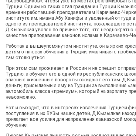
«вербовщиков», чтобы уже на местах рекламировать п
Турции. Одним из таких стал гражданин Турции Кызылк
времени работавший преподавателем Карачаево-Черке
института им. имама Абу Ханифы и уволенный оттуда в 
одного из преподавателей института, пожелавшего ос
Д.Кызылкая уволен по причине того, что неоднократно 
качестве преподавания канонов ислама в Карачаево-Че
Работая в вышеупомянутом институте, он в ярких кра
детям о плюсах обучения в Турции, умалчивая о пробле
там столкнуться.
При этом сам проживает в России и не спешит отправл
Турцию, а обучает его в одной из республиканских школ.
опасные жизненные повороты ожидают его там. Д.Кыз
деньги, присылаемые ему из Турции за выполнение «за
автомобиль класса «премиум», который на зарплату пр
невозможно.
Вот и выходит, что в интересах извлечения Турцией ф
поступления в их ВУЗы наших детей, Д.Кызылкая находи
прилагает все усилия для направления кавказской мол
обучение.
Джелал Кызылкая личность весьма неоднозначная даж