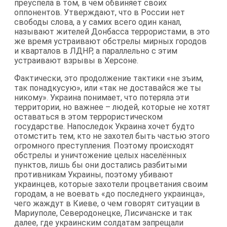
преуспела в том, в чем обвиняет своих
оппонентов. Утверждают, что в России нет
свободы слова, а у самих всего один канал,
называют жителей Донбасса террористами, в это
же время устраивают обстрелы мирных городов
и кварталов в ЛДНР, а параллельно с этим
устраивают взрывы в Херсоне.
Фактически, это продолжение тактики «не зъим,
так понадкусую», или «так не доставайся же ты
никому». Украина понимает, что потеряла эти
территории, но важнее – людей, которые не хотят
оставаться в этом террористическом
государстве. Напоследок Украина хочет будто
отомстить тем, кто не захотел быть частью этого
огромного преступления. Поэтому происходят
обстрелы и уничтожение целых населённых
пунктов, лишь бы они достались разбитыми
противникам Украины, поэтому убивают
украинцев, которые захотели процветания своим
городам, а не воевать «до последнего украинца»,
чего жаждут в Киеве, о чем говорят ситуации в
Мариуполе, Северодонецке, Лисичанске и так
далее, где украинским солдатам запрещали