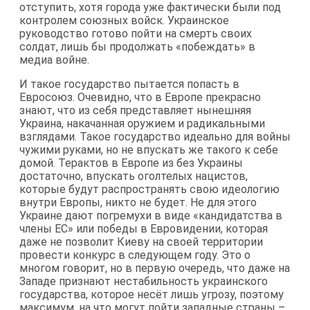
отступить, хотя города уже фактически были под
контролем союзных войск. Украинское
руководство готово пойти на смерть своих
солдат, лишь бы продолжать «побеждать» в
медиа войне.
И такое государство пытается попасть в
Евросоюз. Очевидно, что в Европе прекрасно
знают, что из себя представляет нынешняя
Украина, накачанная оружием и радикальными
взглядами. Такое государство идеально для войны
чужими руками, но не впускать же такого к себе
домой. Терактов в Европе из без Украины
достаточно, впускать оголтелых нацистов,
которые будут распространять свою идеологию
внутри Европы, никто не будет. Не для этого
Украине дают погремухи в виде «кандидатства в
члены ЕС» или победы в Евровидении, которая
даже не позволит Киеву на своей территории
провести конкурс в следующем году. Это о
многом говорит, но в первую очередь, что даже на
Западе признают нестабильность украинского
государства, которое несёт лишь угрозу, поэтому
максимум, на что могут пойти западные страны –