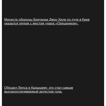
Министр обороны Британии Джон Хили по пути в Киев
оказался рядом с местом удара «Орешником».
Обошел Лепса и Кадышеву: кто стал самым
высокооплачиваемый артистом года.