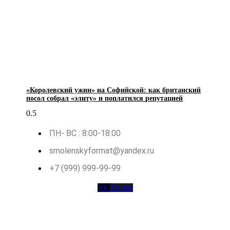
«Королевский ужин» на Софийской: как британский
посол собрал «элиту» и поплатился репутацией
ПН- ВС : 8:00-18:00
smolenskyformat@yandex.ru
+7 (999) 999-99-99
Vk
Twitter