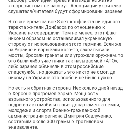
свободу, свои идеи, права и взгляды на жизнь
«террористом» не назовут. Ассоциации у зрителя/
слушателя/читателя будут сформированы заранее.
В то же время за все 8 лет конфликта ни единого
теракта жители Донбасса по отношению к
Украине не совершили. Тем не менее, этот факт
никоим образом не останавливал украинскую
сторону от использования этого термина. Если же
на Украине и взрывали кого-то, захватывали
мосты, бросали гранаты или угрожали оружием, то
это были либо участники так называемой «АТО»,
либо заранее обвиняли в этом российские
спецслужбы, но доказать это никто не смог, да
никому на Украине это особо и не было нужно.
Но есть и обратная сторона. Несколько дней назад
в Херсоне прогремел взрыв. Мощность
взрывного устройства, использованного для
подрыва автомобиля главы департамента семьи,
молодежи и спорта Военно-гражданской
администрации региона Дмитрия Савлученко,
составила около 300 грамм в тротиловом
эквиваленте.