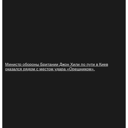
Министр обороны Британии Джон Хили по пути в Киев
оказался рядом с местом удара «Орешником».