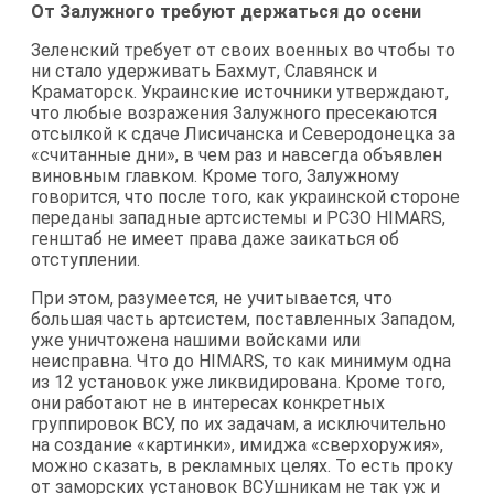
От Залужного требуют держаться до осени
Зеленский требует от своих военных во чтобы то
ни стало удерживать Бахмут, Славянск и
Краматорск. Украинские источники утверждают,
что любые возражения Залужного пресекаются
отсылкой к сдаче Лисичанска и Северодонецка за
«считанные дни», в чем раз и навсегда объявлен
виновным главком. Кроме того, Залужному
говорится, что после того, как украинской стороне
переданы западные артсистемы и РСЗО HIMARS,
генштаб не имеет права даже заикаться об
отступлении.
При этом, разумеется, не учитывается, что
большая часть артсистем, поставленных Западом,
уже уничтожена нашими войсками или
неисправна. Что до HIMARS, то как минимум одна
из 12 установок уже ликвидирована. Кроме того,
они работают не в интересах конкретных
группировок ВСУ, по их задачам, а исключительно
на создание «картинки», имиджа «сверхоружия»,
можно сказать, в рекламных целях. То есть проку
от заморских установок ВСУшникам не так уж и