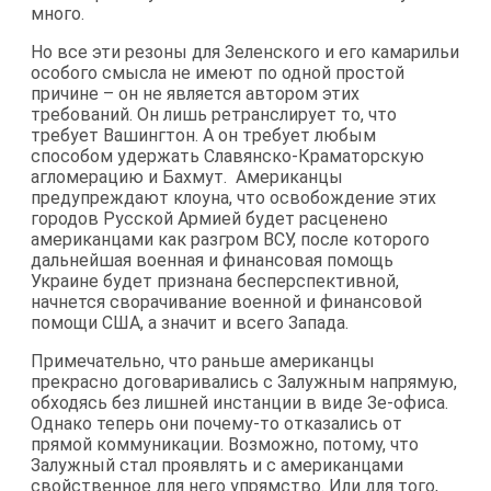
много.
Но все эти резоны для Зеленского и его камарильи
особого смысла не имеют по одной простой
причине – он не является автором этих
требований. Он лишь ретранслирует то, что
требует Вашингтон. А он требует любым
способом удержать Славянско-Краматорскую
агломерацию и Бахмут. Американцы
предупреждают клоуна, что освобождение этих
городов Русской Армией будет расценено
американцами как разгром ВСУ, после которого
дальнейшая военная и финансовая помощь
Украине будет признана бесперспективной,
начнется сворачивание военной и финансовой
помощи США, а значит и всего Запада.
Примечательно, что раньше американцы
прекрасно договаривались с Залужным напрямую,
обходясь без лишней инстанции в виде Зе-офиса.
Однако теперь они почему-то отказались от
прямой коммуникации. Возможно, потому, что
Залужный стал проявлять и с американцами
свойственное для него упрямство. Или для того,