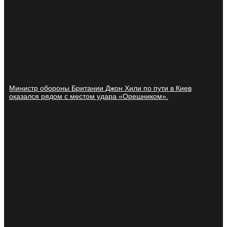
Министр обороны Британии Джон Хили по пути в Киев
оказался рядом с местом удара «Орешником».