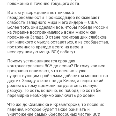
положение в течение текущего лета.
В этом утверждении нет никакой
парадоксальности. Происходящее показывает
слабость западного мира и его лидера — США.
Более того, они сделали все, чтобы победа России
на Украине воспринималось всем миром как
поражение Запада. В стане проигравших слабаков
нет никакого смысла оставаться, а из сообщества,
построенного прежде всего на вере в
несокрушимую мощь ВСУ, побегут.
Почему устанавливается срок для
контрнаступления ВСУ до осени? Потому как все
прекрасно понимают, что осенью к уже
существующим проблемам добавится множество
других. Западу станет не до Киева, а нацистский
режим к этому времени погрузится в полную
разруху. То есть, конечно, не победа, но хотя бы
перемирие необходимо заключать до осени.
Что же до Славянска и Краматорска, то после их
падения, которое будет также означать и
уничтожение самых боеспособных частей ВСУ,