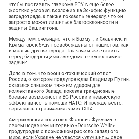
чтобы поставить главкома ВСУ в еще более
жесткие условия, возложив на Зе-офис функцию
заградотряда, а также показать генералу, что он
запросто может лишиться благосклонности и
защиты Вашингтона.
Между тем, очевидно, что и Бахмут, и Славянск, и
Краматорск будут освобождены от нацистов, как
и многие другие города. Так зачем же ставить
перед бандеровцами заведомо невыполнимые
задачи?
Дело в том, что военно-технический ответ
России, о котором предупреждал Владимир Путин,
оказался слишком тяжким ударом для
коллективного Запада, показав грандиозные
боевые возможности ВС России и невысокую
эффективность помощи НАТО. И прежде всего,
серьезные ограничения самих США.
Американский политолог Фрэнсис Фукуяма в
своем недавнем интервью «Deutsche Welle»
предупредил о возможном расколе западного
мира, если Украине не удастся «улучшить» свое