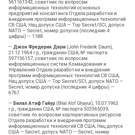
561161343, советник по вопросам
информационных технологий основных
предприятий консалтинга Отдела разработки и
внедрения программ информационных технологий
СВ США, Нац.допуск США — Top Secret/SCI, допуск
NATO — Secret, номер допуска (последние 4
цифры) — 1188.
—
Джон Фредерик Даум
(John Frederik Daum),
21.12.1964 г.р., гражданин США, № паспорта
597156157, советник по вопросам
информационных систем Командования и
Управления Отдела разработки и внедрения
программ информационных технологий СВ США,
Нац.допуск США — Top Secret/SCI, допуск NATO —
Secret, номер допуска (последние 4 цифры) —
6767.
—
Билал Атиф Гайур
(Bilal Atif Ghayur), 10.07.1962
г.р., гражданин США, № паспорта 503565039,
советник по вопросам корпоративных ресурсов
Отдела разработки и внедрения программ
информационных технологий СВ США, Нац.допуск
США — Secret, допуск NATO — Secret, номер