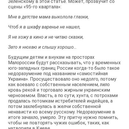
Зеленскому в этой статье. Может, прозвучит со
сцены «95-го квартала»:
Мне в детстве мама выколола глазки,
Чтоб я в шкафу варенье не нашел,
Я не хожу в кино и не читаю сказки,
Зато я нюхаю и слышу хорошо…
Будущим детям и внукам на просторах
Малороссии будут рассказывать, что у временных
юго-западных границ России когда-то было такое
недоразумение под названием «самостийная
Украина». Просуществовало оно недолго, потому
как воевало с собственным населением, лило
кровь рекой и торговало жирным украинским
черноземом. Власть, а по сути, хунта, с потрохами
продалась потомкам истребителей индейцев, а
потом захлебнулась в желчи собственной
ненависти ко всему русскому. Недоразумение в
итоге зачахло, умерло. Эту притчу нужно помнить,
чтобы не повторять чужих ошибок, таких, как
натворили в Киеве.