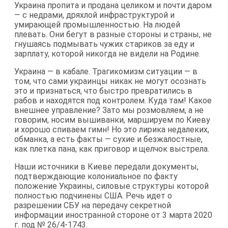
Украина пропита и продана целиком и почти даром
— с недрами, дряхлой инфраструктурой и
умирающей промышленностью. На людей
плевать. Они бегут в разные стороны и страны, не
гнушаясь подмывать чужих стариков за еду и
зарплату, которой никогда не видели на Родине.
Украина — в кабале. Трагикомизм ситуации — в
том, что сами украинцы никак не могут осознать
это и признаться, что быстро превратились в
рабов и находятся под контролем. Куда там! Какое
внешнее управление? Зато мы розмовляем, а не
говорим, носим вышиванки, маршируем по Киеву
и хорошо спиваем гимн! Но это лирика недалеких,
обманка, а есть факты — сухие и безжалостные,
как плетка пана, как приговор и щелчок выстрела.
Наши источники в Киеве передали документы,
подтверждающие колониальное по факту
положение Украины, силовые структуры которой
полностью подчинены США. Речь идет о
разрешении СБУ на передачу секретной
информации иностранной стороне от 3 марта 2020
г. под № 26/4-1743.