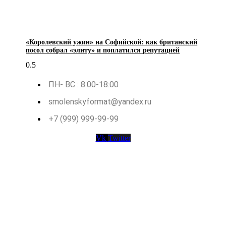
«Королевский ужин» на Софийской: как британский
посол собрал «элиту» и поплатился репутацией
ПН- ВС : 8:00-18:00
smolenskyformat@yandex.ru
+7 (999) 999-99-99
Vk
Twitter