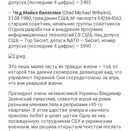
допуска (последние 4 цифры) — 2493.
—
Чед Майкл Вилхелми
(Chad Michael Wilhelmi),
31.08.1980, гражданин США, № паспорта 642664563,
старший советник, начальник группы советников
Отдела разработки и внедрения программ
информационных технологий СВ США, Нац.допуск
США — Top Secret, допуск NATO — Secret, номер
допуска (последние 4 цифры) — 5990.
Это лишь малая часть из правды жизни — той, от
которой так далеки скоморохи, делающие вид, что
управляют Украиной. Они сосредоточены на игре,
что вне реальной жизни.
Президент очень независимой Украины Владимир
Зеленский талантлив, славится игрой на рояле
разными членами тела и репризами «95-го
квартала». В этом царстве юмора и «вечного
прикола» любят и ценят шутки. Одну из них,
посвященную сотрудникам СБУ и украинским
военным, мы решили открытым текстом послать