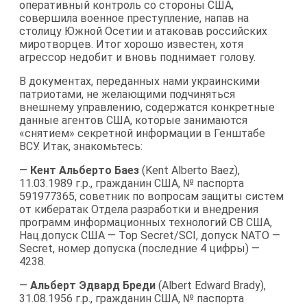
оперативный контроль со стороны США,
совершила военное преступление, напав на
столицу Южной Осетии и атаковав российских
миротворцев. Итог хорошо известен, хотя
агрессор недобит и вновь поднимает голову.
В документах, переданных нами украинскими
патриотами, не желающими подчиняться
внешнему управлению, содержатся конкретные
данные агентов США, которые занимаются
«снятием» секретной информации в Генштабе
ВСУ. Итак, знакомьтесь:
—
Кент Альберто Баез
(Kent Alberto Baez),
11.03.1989 г.р., гражданин США, № паспорта
591977365, советник по вопросам защиты систем
от кибератак Отдела разработки и внедрения
программ информационных технологий СВ США,
Нац.допуск США — Top Secret/SCI, допуск NATO —
Secret, номер допуска (последние 4 цифры) —
4238.
—
Альберт Эдвард Бреди
(Albert Edward Brady),
31.08.1956 г.р., гражданин США, № паспорта