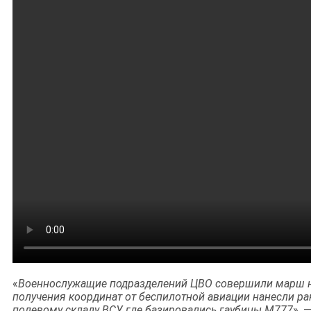
«
Военнослужащие подразделений ЦВО совершили марш н
получения координат от беспилотной авиации нанесли ра
полевому складу ВСУ, где базировались гаубицы М777
», 