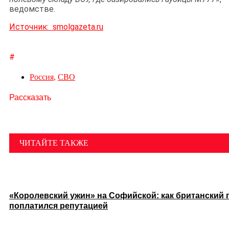
ведомстве.
Источник: smolgazeta.ru
#
Россия
,
СВО
Рассказать
ЧИТАЙТЕ ТАКЖЕ
«Королевский ужин» на Софийской: как британский 
поплатился репутацией