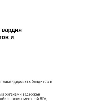
гвардия
тов и
т ликвидировать бандитов и
ми органами задержан
обиль главы местной ВГА,