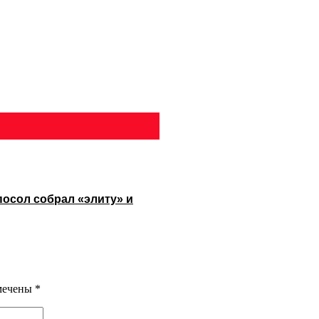
посол собрал «элиту» и
омечены
*