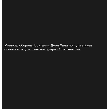
Министр обороны Британии Джон Хили по пути в Киев
оказался рядом с местом удара «Орешником».