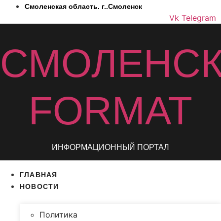
Перейти
Смоленская область. г..Смоленск
к
Vk
Telegram
содержимому
СМОЛЕНС
FORMAT
ИНФОРМАЦИОННЫЙ ПОРТАЛ
ГЛАВНАЯ
НОВОСТИ
Политика