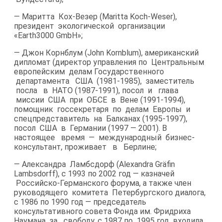
— Маритта Кох-​Везер (Maritta Koch-​Weser),
президент экологической организации
«Earth3000 GmbH»;
— Джон Корнблум (John Kornblum), американский
дипломат (директор управления по Центральным
европейским делам Государственного
департамента США (1981-1985), заместитель
посла в НАТО (1987-1991), посол и глава
миссии США при ОБСЕ в Вене (1991-1994),
помощник госсекретаря по делам Европы и
спецпредставитель на Балканах (1995-1997),
посол США в Германии (1997 — 2001). В
настоящее время — международный бизнес-​
консультант, проживает в Берлине;
— Александра Ламбсдорф (Alexandra Gräfin
Lambsdorff), с 1993 по 2002 год — казначей
Российско-​Германского форума, а также член
руководящего комитета Петербургского диалога,
с 1986 по 1990 год — председатель
консультативного совета Фонда им. Фридриха
Наумана за свободу, с 1987 по 1995 год входила