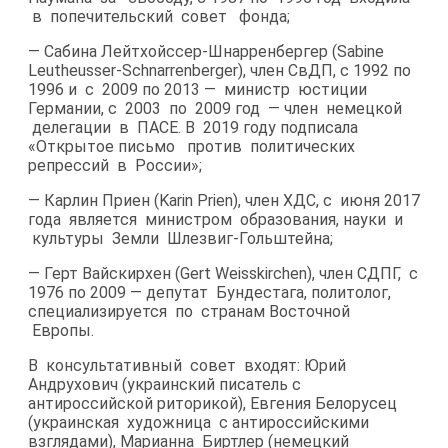
в попечительский совет фонда;
— Сабина Лейтхойссер-​Шнарренбергер (Sabine
Leutheusser-​Schnarrenberger), член СвДП, с 1992 по
1996 и с 2009 по 2013 — министр юстиции
Германии, с 2003 по 2009 год — член немецкой
делегации в ПАСЕ. В 2019 году подписала
«Открытое письмо против политических
репрессий в России»;
— Карлин Приен (Karin Prien), член ХДС, с июня 2017
года является министром образования, науки и
культуры Земли Шлезвиг-​Гольштейна;
— Герт Вайскирхен (Gert Weisskirchen), член СДПГ, с
1976 по 2009 — депутат Бундестага, политолог,
специализируется по странам Восточной
Европы.
В консультативный совет входят: Юрий
Андрухович (украинский писатель с
антироссийской риторикой), Евгения Белорусец
(украинская художница с антироссийскими
взглядами), Марианна Биртлер (немецкий