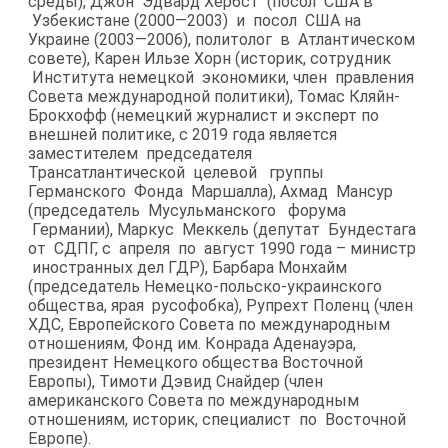
среды), Джон Эдвард Хёрбст (посол США в
Узбекистане (2000—2003) и посол США на
Украине (2003—2006), политолог в Атлантическом
совете), Карен Ильзе Хорн (историк, сотрудник
Института немецкой экономики, член правления
Совета международной политики), Томас Кляйн-​
Брокхофф (немецкий журналист и эксперт по
внешней политике, с 2019 года является
заместителем председателя
Трансатлантической целевой группы
Германского Фонда Маршалла), Ахмад Мансур
(председатель Мусульманского форума
Германии), Маркус Меккель (депутат Бундестага
от СДПГ, с апреля по август 1990 года – министр
иностранных дел ГДР), Барбара Монхайм
(председатель Немецко-​польско-украинского
общества, ярая русофобка), Рупрехт Поленц (член
ХДС, Европейского Совета по международным
отношениям, Фонд им. Конрада Аденауэра,
президент Немецкого общества Восточной
Европы), Тимоти Дэвид Снайдер (член
американского Совета по международным
отношениям, историк, специалист по Восточной
Европе).