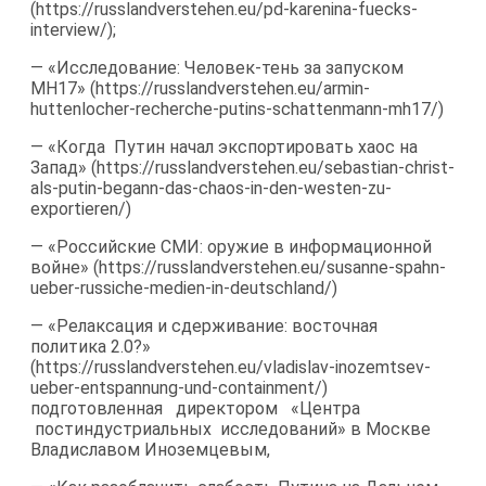
(https://russlandverstehen.eu/pd-​karenina-fuecks-
interview/);
— «Исследование: Человек-​тень за запуском
MH17» (https://russlandverstehen.eu/armin-​
huttenlocher-recherche-putins-schattenmann-mh17/)
— «Когда Путин начал экспортировать хаос на
Запад» (https://russlandverstehen.eu/sebastian-​christ-
als-putin-begann-das-chaos-in-den-westen-zu-
exportieren/)
— «Российские СМИ: оружие в информационной
войне» (https://russlandverstehen.eu/susanne-​spahn-
ueber-russiche-medien-in-deutschland/)
— «Релаксация и сдерживание: восточная
политика 2.0?»
(https://russlandverstehen.eu/vladislav-​inozemtsev-
ueber-entspannung-und-containment/)
подготовленная директором «Центра
постиндустриальных исследований» в Москве
Владиславом Иноземцевым,