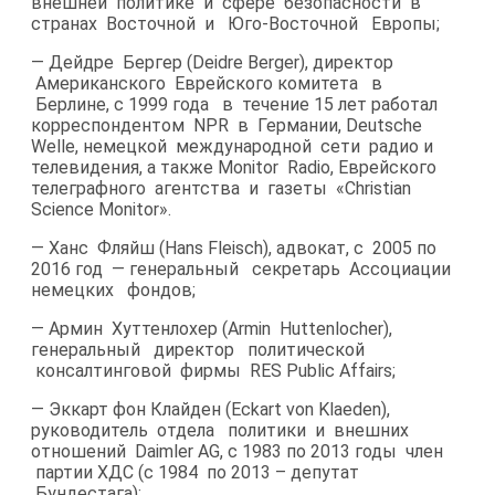
внешней политике и сфере безопасности в
странах Восточной и Юго-​Восточной Европы;
— Дейдре Бергер (Deidre Berger), директор
Американского Еврейского комитета в
Берлине, с 1999 года в течение 15 лет работал
корреспондентом NPR в Германии, Deutsche
Welle, немецкой международной сети радио и
телевидения, а также Monitor Radio, Еврейского
телеграфного агентства и газеты «Christian
Science Monitor».
— Ханс Фляйш (Hans Fleisch), адвокат, с 2005 по
2016 год — генеральный секретарь Ассоциации
немецких фондов;
— Армин Хуттенлохер (Armin Huttenlocher),
генеральный директор политической
консалтинговой фирмы RES Public Affairs;
— Эккарт фон Клайден (Eckart von Klaeden),
руководитель отдела политики и внешних
отношений Daimler AG, с 1983 по 2013 годы член
партии ХДС (с 1984 по 2013 – депутат
Бундестага);