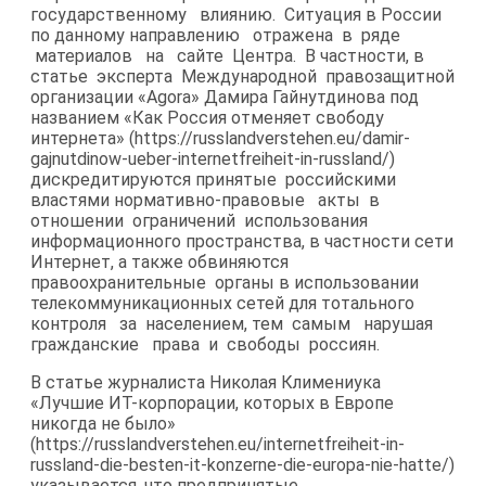
государственному влиянию. Ситуация в России
по данному направлению отражена в ряде
материалов на сайте Центра. В частности, в
статье эксперта Международной правозащитной
организации «Agora» Дамира Гайнутдинова под
названием «Как Россия отменяет свободу
интернета» (https://russlandverstehen.eu/damir-​
gajnutdinow-ueber-internetfreiheit-in-russland/)
дискредитируются принятые российскими
властями нормативно-​правовые акты в
отношении ограничений использования
информационного пространства, в частности сети
Интернет, а также обвиняются
правоохранительные органы в использовании
телекоммуникационных сетей для тотального
контроля за населением, тем самым нарушая
гражданские права и свободы россиян.
В статье журналиста Николая Климениука
«Лучшие ИТ-​корпорации, которых в Европе
никогда не было»
(https://russlandverstehen.eu/internetfreiheit-​in-
russland-die-besten-it-konzerne-die-europa-nie-hatte/)
указывается, что предпринятые