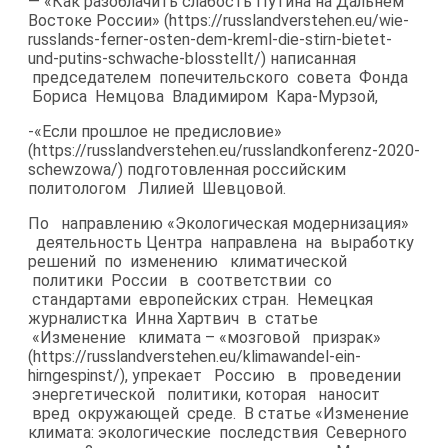
— «Как разоблачить слабость Путина на Дальнем
Востоке России» (https://russlandverstehen.eu/wie-​
russlands-ferner-osten-dem-kreml-die-stirn-bietet-
und-putins-schwache-blosstellt/) написанная
председателем попечительского совета Фонда
Бориса Немцова Владимиром Кара-​Мурзой,
-«Если прошлое не предисловие»
(https://russlandverstehen.eu/russlandkonferenz-​2020-​
schewzowa/) подготовленная российским
политологом Лилией Шевцовой.
По направлению «Экологическая модернизация»
деятельность Центра направлена на выработку
решений по изменению климатической
политики России в соответствии со
стандартами европейских стран. Немецкая
журналистка Инна Хартвич в статье
«Изменение климата – «мозговой призрак»
(https://russlandverstehen.eu/klimawandel-​ein-
hirngespinst/), упрекает Россию в проведении
энергетической политики, которая наносит
вред окружающей среде. В статье «Изменение
климата: экологические последствия Северного