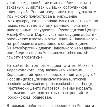
verstehen/) российские власти обвиняются в
заказных убийствах бывших сотрудников
спецслужб России, предавших страну, захвате
Крымского полуострова в нарушение
международного законодательства, а также во
вмешательстве во внутреннюю политику
иностранных государств. Руководители Центра
Ральф Фюкс и Мариелуиза Бек осудили действия
российских властей в отношении А. Навального и
потребовали его скорейшего освобождения.
(«Петербургский диалог: Навального немедленно
освободить» (https://russlandverstehen.eu/pd-​
nawalny-erklaerung/).
На сайте Центра размещена статья Михаила
Ходорковского под названием «Михаил
Ходорковский: десять предложений для другой
России» (https://russlandverstehen.eu/michail-​
chodorkowski-wladimir-putin-russland-neuordnung/).
Фактически Центр пытается активизировать
формирование протестных настроений в
российском обществе.
В рамках работы по направлению «Россия и