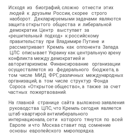
Исходя из биографий, сложно отнести этих
людей к друзьям России, скорее строго
наоборот. Декларируемыми задачами являются
защита открытого общества и либеральной
демократии. Центр выступает за
«решительный подход» к российскому
правительству при Владимире Путине и
рассматривает Кремль как оппонента Запада.
ЦЛС описывает Украину как центральную арену
конфликта между демократией и
авторитаризмом. Финансирование организации
осуществляется из федерального бюджета, в
том числе МИД ФРГ, различных международных
организаций, в том числе структур Фонда
Сороса «Открытое общество», а также за счет
частных пожертвований.
На главной странице сайта выложено заявления
руководства ЦЛС, что Кремль сегодня является
штаб-​квартирой антилиберального
интернационала, сети которого тянутся по всей
Европе и что Москва ставит под сомнение
основы европейского миропорядка.