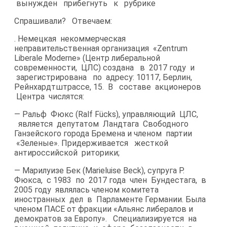
вынужден прибегнуть к рубрике
Спрашивали? Отвечаем:
. Немецкая некоммерческая
неправительственная организация «Zentrum
Liberale Moderne» (Центр либеральной
современности, ЦЛС) создана в 2017 году и
зарегистрирована по адресу: 10117, Берлин,
Рейнхардтштрассе, 15. В составе акционеров
Центра числятся:
— Ральф Фюкс (Ralf Fücks), управляющий ЦЛС,
является депутатом Ландтага Свободного
Ганзейского города Бремена и членом партии
«Зеленые». Придерживается жесткой
антироссийской риторики;
— Марилуизе Бек (Marieluise Beck), супруга Р.
Фюкса, с 1983 по 2017 года член Бундестага, в
2005 году являлась членом комитета
иностранных дел в Парламенте Германии. Была
членом ПАСЕ от фракции «Альянс либералов и
демократов за Европу». Специализируется на