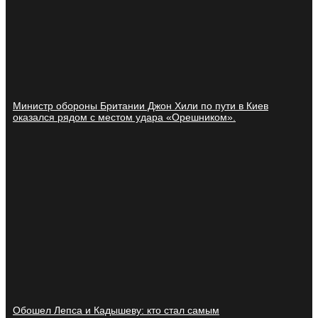
Министр обороны Британии Джон Хили по пути в Киев
оказался рядом с местом удара «Орешником».
Обошел Лепса и Кадышеву: кто стал самым