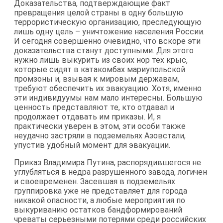
Доказательства, подтверждающие факт
превращения целой страны в одну большую
террористическую организацию, преследующую
лишь одну цель – уничтожение населения России.
И сегодня совершенно очевидно, что вскоре эти
доказательства станут доступными. Для этого
нужно лишь выкурить из своих нор тех крыс,
которые сидят в катакомбах мариупольской
промзоны и, взывая к мировым державам,
требуют обеспечить их эвакуацию. Хотя, именно
эти индивидуумы нам мало интересны. Большую
ценность представляют те, кто отдавал и
продолжает отдавать им приказы. И, я
практически уверен в этом, эти особи также
неудачно застряли в подземельях Азовстали,
упустив удобный момент для эвакуации.
Приказ Владимира Путина, распорядившегося не
углубляться в недра разрушенного завода, логичен
и своевременен. Засевшая в подземельях
группировка уже не представляет для города
никакой опасности, а любые мероприятия по
выкуриванию остатков бандформирований
чреваты серьезными потерями среди российских