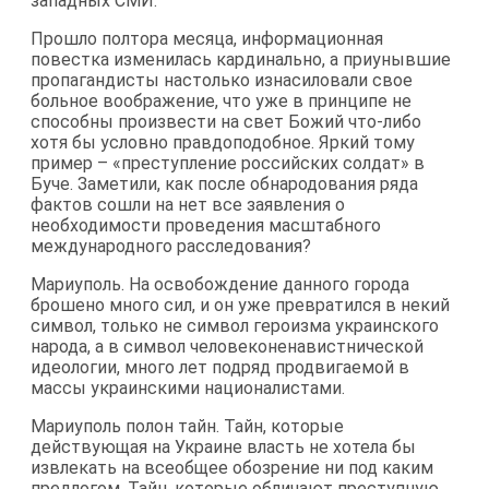
западных СМИ.
Прошло полтора месяца, информационная
повестка изменилась кардинально, а приунывшие
пропагандисты настолько изнасиловали свое
больное воображение, что уже в принципе не
способны произвести на свет Божий что-либо
хотя бы условно правдоподобное. Яркий тому
пример – «преступление российских солдат» в
Буче. Заметили, как после обнародования ряда
фактов сошли на нет все заявления о
необходимости проведения масштабного
международного расследования?
Мариуполь. На освобождение данного города
брошено много сил, и он уже превратился в некий
символ, только не символ героизма украинского
народа, а в символ человеконенавистнической
идеологии, много лет подряд продвигаемой в
массы украинскими националистами.
Мариуполь полон тайн. Тайн, которые
действующая на Украине власть не хотела бы
извлекать на всеобщее обозрение ни под каким
предлогом. Тайн, которые обличают преступную,