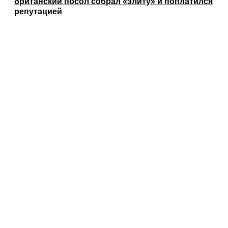
британский посол собрал «элиту» и поплатился
репутацией