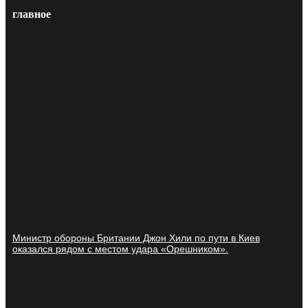
главное
Министр обороны Британии Джон Хили по пути в Киев
оказался рядом с местом удара «Орешником».