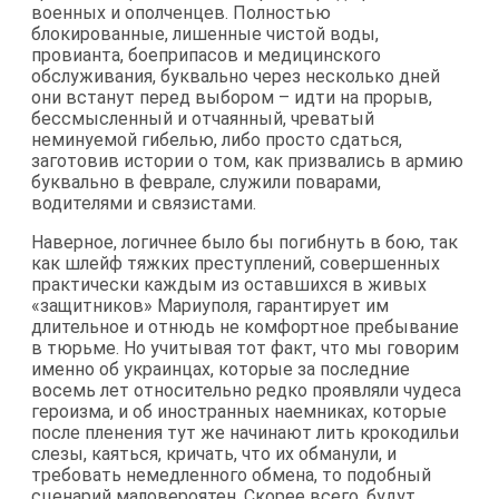
военных и ополченцев. Полностью
блокированные, лишенные чистой воды,
провианта, боеприпасов и медицинского
обслуживания, буквально через несколько дней
они встанут перед выбором – идти на прорыв,
бессмысленный и отчаянный, чреватый
неминуемой гибелью, либо просто сдаться,
заготовив истории о том, как призвались в армию
буквально в феврале, служили поварами,
водителями и связистами.
Наверное, логичнее было бы погибнуть в бою, так
как шлейф тяжких преступлений, совершенных
практически каждым из оставшихся в живых
«защитников» Мариуполя, гарантирует им
длительное и отнюдь не комфортное пребывание
в тюрьме. Но учитывая тот факт, что мы говорим
именно об украинцах, которые за последние
восемь лет относительно редко проявляли чудеса
героизма, и об иностранных наемниках, которые
после пленения тут же начинают лить крокодильи
слезы, каяться, кричать, что их обманули, и
требовать немедленного обмена, то подобный
сценарий маловероятен. Скорее всего, будут