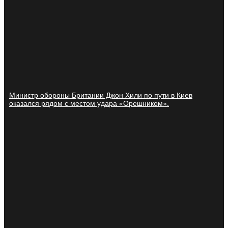
Министр обороны Британии Джон Хили по пути в Киев
оказался рядом с местом удара «Орешником».