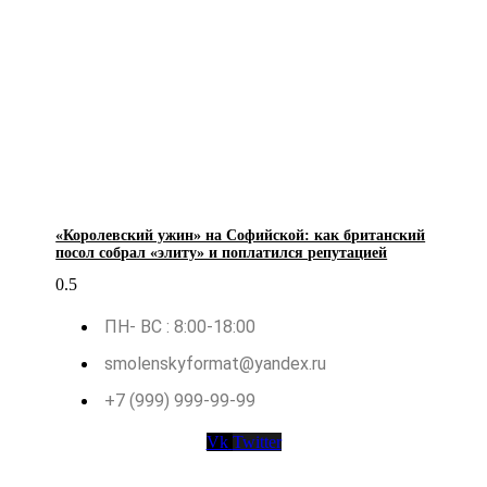
«Королевский ужин» на Софийской: как британский
посол собрал «элиту» и поплатился репутацией
ПН- ВС : 8:00-18:00
smolenskyformat@yandex.ru
+7 (999) 999-99-99
Vk
Twitter