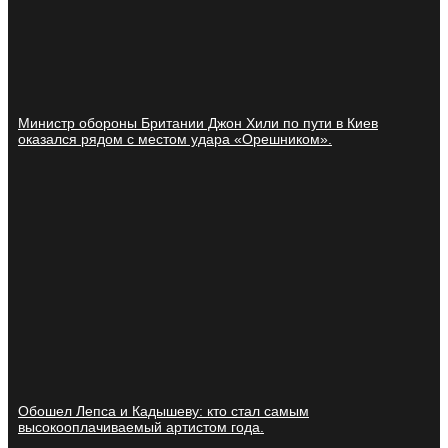
Министр обороны Британии Джон Хили по пути в Киев
оказался рядом с местом удара «Орешником».
Обошел Лепса и Кадышеву: кто стал самым
высокооплачиваемый артистом года.