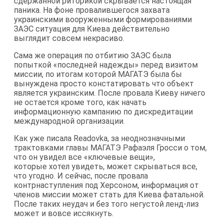
сдержанной риторикой скрывается настоящая
паника. На фоне провалившегося захвата
украинскими вооруженными формированиями
ЗАЭС ситуация для Киева действительно
выглядит совсем некрасиво.
Сама же операция по отбитию ЗАЭС была
попыткой «последней надежды» перед визитом
миссии, по итогам которой МАГАТЭ была бы
вынуждена просто констатировать что объект
является украинским. После провала Киеву ничего
не остается кроме того, как начать
информационную кампанию по дискредитации
международной организации.
Как уже писала Readovka, за неоднозначными
трактовками главы МАГАТЭ Рафаэля Гросси о том,
что он увидел все «ключевые вещи»,
которые хотел увидеть, может скрываться все,
что угодно. И сейчас, после провала
контрнаступления под Херсоном, информация от
членов миссии может стать для Киева фатальной.
После таких неудач и без того негустой ленд-лиз
может и вовсе иссякнуть.