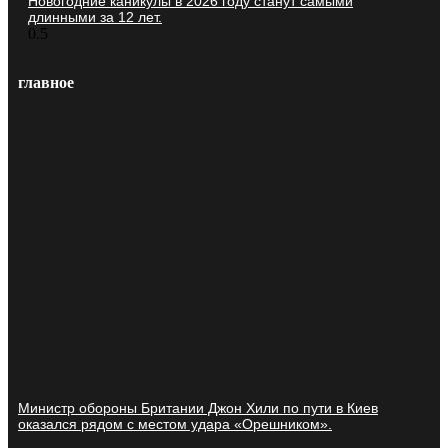
Новогодние каникулы в 2026 году станут самыми
длинными за 12 лет.
главное
Министр обороны Британии Джон Хили по пути в Киев
оказался рядом с местом удара «Орешником».