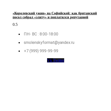
«Королевский ужин» на Софийской: как британский
посол собрал «элиту» и поплатился репутацией
ПН- ВС : 8:00-18:00
smolenskyformat@yandex.ru
+7 (999) 999-99-99
Vk
Twitter