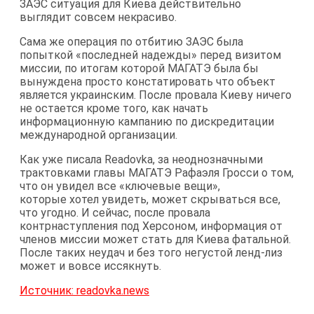
ЗАЭС ситуация для Киева действительно
выглядит совсем некрасиво.
Сама же операция по отбитию ЗАЭС была
попыткой «последней надежды» перед визитом
миссии, по итогам которой МАГАТЭ была бы
вынуждена просто констатировать что объект
является украинским. После провала Киеву ничего
не остается кроме того, как начать
информационную кампанию по дискредитации
международной организации.
Как уже писала Readovka, за неоднозначными
трактовками главы МАГАТЭ Рафаэля Гросси о том,
что он увидел все «ключевые вещи»,
которые хотел увидеть, может скрываться все,
что угодно. И сейчас, после провала
контрнаступления под Херсоном, информация от
членов миссии может стать для Киева фатальной.
После таких неудач и без того негустой ленд-лиз
может и вовсе иссякнуть.
Источник: readovka.news