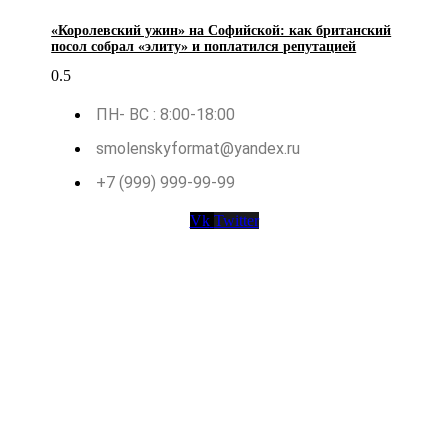
«Королевский ужин» на Софийской: как британский
посол собрал «элиту» и поплатился репутацией
ПН- ВС : 8:00-18:00
smolenskyformat@yandex.ru
+7 (999) 999-99-99
Vk
Twitter