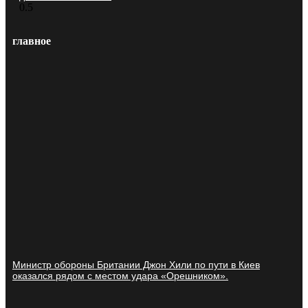
главное
Министр обороны Британии Джон Хили по пути в Киев
оказался рядом с местом удара «Орешником».