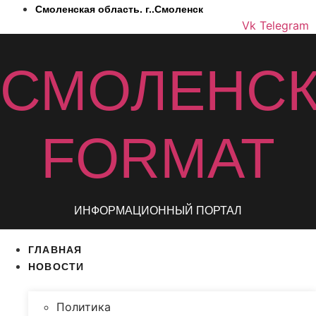
Перейти
Смоленская область. г..Смоленск
к
Vk
Telegram
содержимому
СМОЛЕНС
FORMAT
ИНФОРМАЦИОННЫЙ ПОРТАЛ
ГЛАВНАЯ
НОВОСТИ
Политика