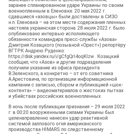
заранее спланированном ударе Украины по своим
военнопленным в Еленовке. 20 мая 2022 г.
сдавшиеся «азовцы» были доставлены в СИЗО
н.п. Еленовка – на этом месте содержания пленных
настояла украинская сторона. 28 июля 2022 г. было
опубликовано интервью исполняющего
обязанности командира пресс-службы «Азова»
Дмитрия Козацкого (позывной «Орест») репортёру
ВГТРК Андрею Руденко:
https://disk.yandex.ru/i/gCfgQrI4oqKIzw . Козацкий
сообщил, что «Азов» и другие подразделения
получили указание из офиса президента
В.Зеленского, а конкретно – от его советника
А.Арестовича, по организации информационной
кампании с записью, сбором и публикацией «шок-
контента» – видеоматериалов о жестоких пытках
и убийствах российских военнопленных.
В ночь после публикации признания – 29 июля 2022
г. в 00:20 вооруженными силами Украины был
целенаправленно нанесен удар реактивной
системой залпового огня американского
производства HIMARS по следственному