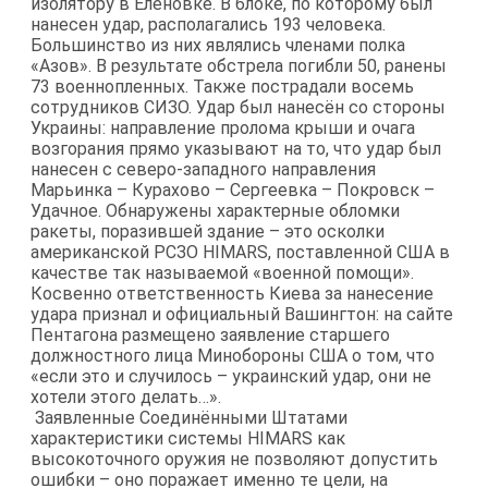
изолятору в Еленовке. В блоке, по которому был
нанесен удар, располагались 193 человека.
Большинство из них являлись членами полка
«Азов». В результате обстрела погибли 50, ранены
73 военнопленных. Также пострадали восемь
сотрудников СИЗО. Удар был нанесён со стороны
Украины: направление пролома крыши и очага
возгорания прямо указывают на то, что удар был
нанесен с северо-западного направления
Марьинка – Курахово – Сергеевка – Покровск –
Удачное. Обнаружены характерные обломки
ракеты, поразившей здание – это осколки
американской РСЗО HIMARS, поставленной США в
качестве так называемой «военной помощи».
Косвенно ответственность Киева за нанесение
удара признал и официальный Вашингтон: на сайте
Пентагона размещено заявление старшего
должностного лица Минобороны США о том, что
«если это и случилось – украинский удар, они не
хотели этого делать…».
Заявленные Соединёнными Штатами
характеристики системы HIMARS как
высокоточного оружия не позволяют допустить
ошибки – оно поражает именно те цели, на