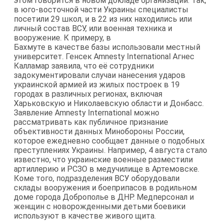
этом говорится в новом докладе организации. Так,
в юго-восточной части Украины специалисты
посетили 29 школ, и в 22 из них находились или
личный состав ВСУ, или военная техника и
вооружение. К примеру, в
Бахмуте в качестве базы использовали местный
университет. Генсек Amnesty International Агнес
Калламар заявила, что её сотрудники
задокументировали случаи нанесения ударов
украинской армией из жилых построек в 19
городах в различных регионах, включая
Харьковскую и Николаевскую области и Донбасс.
Заявление Amnesty International можно
рассматривать как публичное признание
объективности данных Минобороны России,
которое ежедневно сообщает данные о подобных
преступлениях Украины. Например, 4 августа стало
известно, что украинские военные разместили
артиллерию и РСЗО в медучилище в Артемовске.
Коме того, подразделения ВСУ оборудовали
склады вооружения и боеприпасов в родильном
доме города Доброполье в ДНР. Медперсонал и
женщин с новорожденными детьми боевики
используют в качестве живого щита.