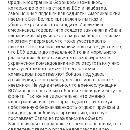
Среди иностранных боевиков-наемников,
которые воюют на стороне ВСУ и нацбатов,
законченные подонки или садисты. Американский
наемник Бен Велкро признался в пытках и
убийстве российского солдата. Изначально
американец говорил, что солдата замучили и убили
наемники из «Грузинского национального легиона»,
но затем утверждал, что тоже участвовал в
пытках. Откровения наёмника подтверждают и то,
что ВСУ дошли до предельной точки морального
разложения. Велкро заявил, что разочарован в
украинском командовании из-за отсутствия у них
«наступательного духа». По его словам,
командиры подставляют бойцов под удары
артиллерии, а всю работу делают иностранные
наемники. Не удивительно, что военнослужащие
ВСУ массово оставляют боевые позиции и бегут с
фронта. Так же не удивительно, что именно
иностранные инструкторы-садисты, чувствуя
собственную безнаказанность отдают приказы и
наводят дальнобойную артиллерию, которую
поставляет Запад на гражданские объекты.
Киевская элита продолжает трещать по швам, это
свидетельствует о росте недовольства всех