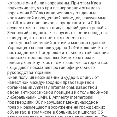
которые они были направлены. При этом Киев
подчеркивает, что при планировании огневого
поражения ВСУ активно используют данные
космической и воздушной разведки, получаемые
от США и их союзников, а представители США
осуществляют подготовку заданий для стрельбы.
Зеленский продолжает запугивать своих солдат и
офицеров, которых не хотят воевать за
преступный киевский режим и массово сдаются.
Укронацисты нанесли удар по 124-й колонии. Есть
пострадавшие. Предположительно в этой колонии
содержат военнопленных. Киев хочет раз и
навсегда заткнуть рот тем «героям», которые всё
чаще дают показания против официального
руководства Украины.
Киев получил неожиданный «удар в спину» от
известной международной правозащитной
организации Amnesty International, известной
своей антироссийской позицией и столь любимой
либеральными СМИ. В Amnesty International
подтвердили: ВСУ нарушают международное
право и размещают вооружение на гражданских
объектах, в том числе в больницах и школах. Об