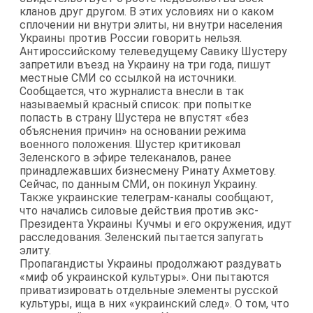
кланов друг другом. В этих условиях ни о каком
сплочении ни внутри элиты, ни внутри населения
Украины против России говорить нельзя.
Антироссийскому телеведущему Савику Шустеру
запретили въезд на Украину на три года, пишут
местные СМИ со ссылкой на источники.
Сообщается, что журналиста внесли в так
называемый красный список: при попытке
попасть в страну Шустера не впустят «без
объяснения причин» на основании режима
военного положения. Шустер критиковал
Зеленского в эфире телеканалов, ранее
принадлежавших бизнесмену Ринату Ахметову.
Сейчас, по данным СМИ, он покинул Украину.
Также украинские телеграм-каналы сообщают,
что начались силовые действия против экс-
Президента Украины Кучмы и его окружения, идут
расследования. Зеленский пытается запугать
элиту.
Пропагандисты Украины продолжают раздувать
«миф об украинской культуры». Они пытаются
приватизировать отдельные элементы русской
культуры, ища в них «украинский след». О том, что