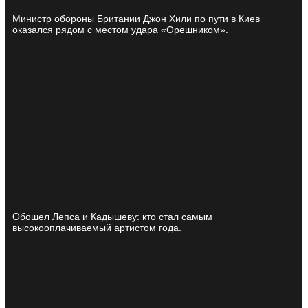
Министр обороны Британии Джон Хили по пути в Киев
оказался рядом с местом удара «Орешником».
Обошел Лепса и Кадышеву: кто стал самым
высокооплачиваемый артистом года.