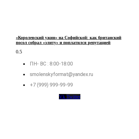
«Королевский ужин» на Софийской: как британский
посол собрал «элиту» и поплатился репутацией
ПН- ВС : 8:00-18:00
smolenskyformat@yandex.ru
+7 (999) 999-99-99
Vk
Twitter