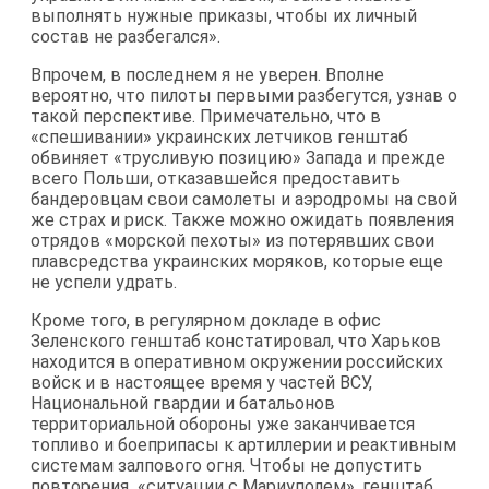
выполнять нужные приказы, чтобы их личный
состав не разбегался».
Впрочем, в последнем я не уверен. Вполне
вероятно, что пилоты первыми разбегутся, узнав о
такой перспективе. Примечательно, что в
«спешивании» украинских летчиков генштаб
обвиняет «трусливую позицию» Запада и прежде
всего Польши, отказавшейся предоставить
бандеровцам свои самолеты и аэродромы на свой
же страх и риск. Также можно ожидать появления
отрядов «морской пехоты» из потерявших свои
плавсредства украинских моряков, которые еще
не успели удрать.
Кроме того, в регулярном докладе в офис
Зеленского генштаб констатировал, что Харьков
находится в оперативном окружении российских
войск и в настоящее время у частей ВСУ,
Национальной гвардии и батальонов
территориальной обороны уже заканчивается
топливо и боеприпасы к артиллерии и реактивным
системам залпового огня. Чтобы не допустить
повторения «ситуации с Мариуполем», генштаб