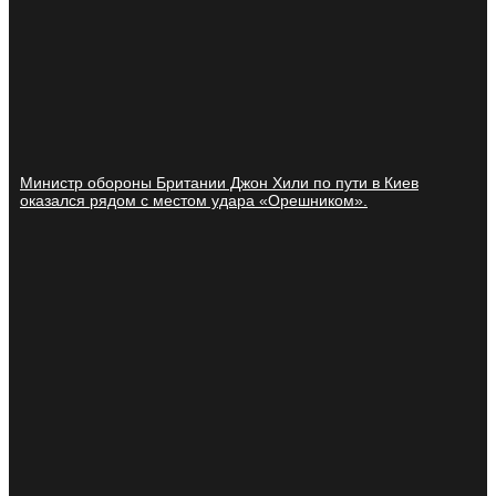
Министр обороны Британии Джон Хили по пути в Киев
оказался рядом с местом удара «Орешником».