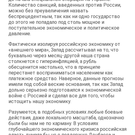
Количество санкций, введенных против России,
можно без преувеличения назвать
беспрецедентным, так как ни одно государство
до этого не попадало под столь мощное и
поступательное экономическое и политическое
давление.
Фактически изолируя российскую экономику от
«внешнего мира», Запад рассчитывал на то, что
буквально через месяц-другой наша страна
столкнется с гиперинфляцией, а рубль
обесценится настолько, что в принципе
перестанет восприниматься населением как
платежное средство. Наверное, данные прогнозы
имели под собой веские основания, так как Запад
дольно серьезно подготовился к экономической
войне с Россией и сделал все для того, чтобы
истощить нашу экономику.
Разумеется, в подобных условиях любые боевые
действия, даже локального масштаба, однозначно
были бы нам не по карману. В условиях
глубочайшего экономического кризиса российская
власть думала бы не о поддержке Донбасса и