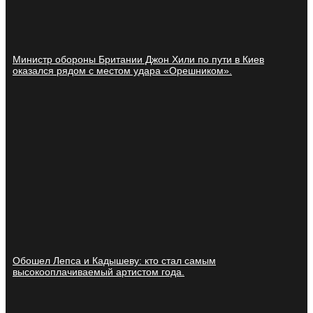
Министр обороны Британии Джон Хили по пути в Киев
оказался рядом с местом удара «Орешником».
Обошел Лепса и Кадышеву: кто стал самым
высокооплачиваемый артистом года.