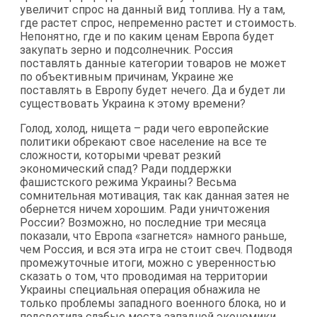
увеличит спрос на данный вид топлива. Ну а там,
где растет спрос, непременно растет и стоимость.
Непонятно, где и по каким ценам Европа будет
закупать зерно и подсолнечник. Россия
поставлять данные категории товаров не может
по объективным причинам, Украине же
поставлять в Европу будет нечего. Да и будет ли
существовать Украина к этому времени?
Голод, холод, нищета – ради чего европейские
политики обрекают свое население на все те
сложности, которыми чреват резкий
экономический спад? Ради поддержки
фашистского режима Украины? Весьма
сомнительная мотивация, так как данная затея не
обернется ничем хорошим. Ради уничтожения
России? Возможно, но последние три месяца
показали, что Европа «загнется» намного раньше,
чем Россия, и вся эта игра не стоит свеч. Подводя
промежуточные итоги, можно с уверенностью
сказать о том, что проводимая на территории
Украины специальная операция обнажила не
только проблемы западного военного блока, но и
подсветила слабые места западной экономики,