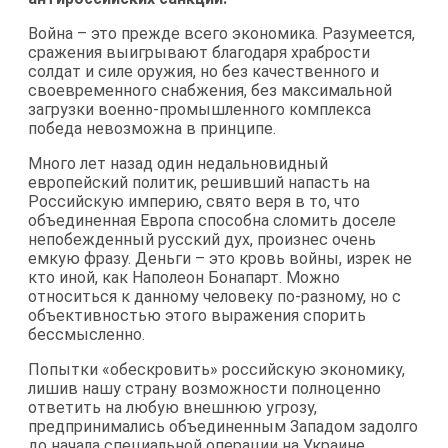
Война – это прежде всего экономика. Разумеется,
сражения выигрывают благодаря храбрости
солдат и силе оружия, но без качественного и
своевременного снабжения, без максимальной
загрузки военно-промышленного комплекса
победа невозможна в принципе.
Много лет назад один недальновидный
европейский политик, решивший напасть на
Российскую империю, свято веря в то, что
объединенная Европа способна сломить доселе
непобежденный русский дух, произнес очень
емкую фразу. Деньги – это кровь войны, изрек не
кто иной, как Наполеон Бонапарт. Можно
относиться к данному человеку по-разному, но с
объективностью этого выражения спорить
бессмысленно.
Попытки «обескровить» российскую экономику,
лишив нашу страну возможности полноценно
ответить на любую внешнюю угрозу,
предпринимались объединенным Западом задолго
до начала специальной операции на Украине.