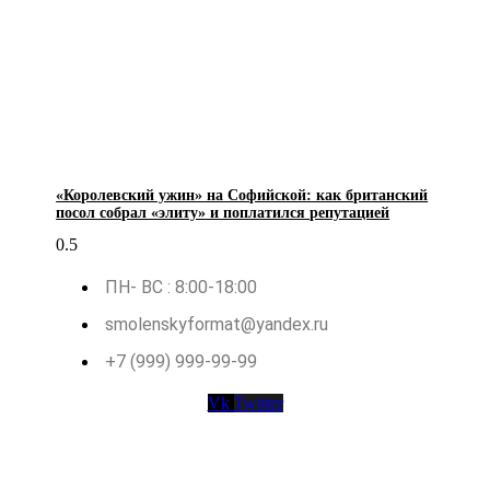
«Королевский ужин» на Софийской: как британский
посол собрал «элиту» и поплатился репутацией
ПН- ВС : 8:00-18:00
smolenskyformat@yandex.ru
+7 (999) 999-99-99
Vk
Twitter