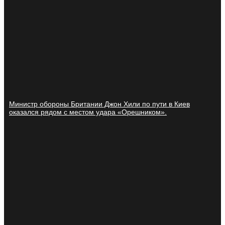
Министр обороны Британии Джон Хили по пути в Киев
оказался рядом с местом удара «Орешником».