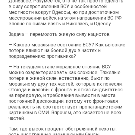
Донбассе. Разумеется, это не так просто сделать
в силу сопротивления ВСУ и особенностей
местности вокруг Одессы, но при достаточном
массировании войск на этом направлении ВС РФ
вполне по силам взять и Николаев, и Одессу.
Задача — перемолоть живую силу нацистов
— Каково моральное состояние ВСУ? Как высокие
потери влияют на боевой дух в частях и
подразделениях противника?
— На текущем этапе моральное стояние ВСУ
можно охарактеризовать как сложное. Тяжелые
потери в живой силе, естественно, бьют по
моральному духу тех частей, которые их понесли.
Отсюда и жалобы с фронта, и отказ выдвигаться
на передовую, и требования вывести в места
постоянной дислокации, потому что фронтовая
реальность не соответствует пропагандистским
картинкам в СМИ. Впрочем, это касается не всех
частей.
Там, где высок процент обстрелянной пехоты,
есть иностранные наемники или банды