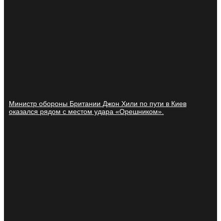
Министр обороны Британии Джон Хили по пути в Киев
оказался рядом с местом удара «Орешником».