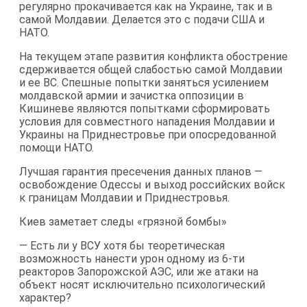
регулярно прокачивается как на Украине, так и в
самой Молдавии. Делается это с подачи США и
НАТО.
На текущем этапе развития конфликта обострение
сдерживается общей слабостью самой Молдавии
и ее ВС. Спешные попытки заняться усилением
молдавской армии и зачистка оппозиции в
Кишиневе являются попытками сформировать
условия для совместного нападения Молдавии и
Украины на Приднестровье при опосредованной
помощи НАТО.
Лучшая гарантия пресечения данных планов —
освобождение Одессы и выход российских войск
к границам Молдавии и Приднестровья.
Киев заметает следы «грязной бомбы»
— Есть ли у ВСУ хотя бы теоретическая
возможность нанести урон одному из 6-ти
реакторов Запорожской АЭС, или же атаки на
объект носят исключительно психологический
характер?