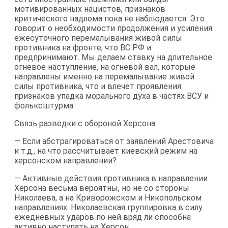
мотивированных нацистов, признаков
критического надлома пока не наблюдается. Это
говорит о необходимости продолжения и усиления
ежесуточного перемалывания живой силы
противника на фронте, что ВС РФ и
предпринимают. Мы делаем ставку на длительное
огневое наступление, на огневой вал, которые
направлены именно на перемалывание живой
силы противника, что и влечет проявления
признаков упадка морального духа в частях ВСУ и
фольксштурма.
Связь разведки с обороной Херсона
— Если абстрагироваться от заявлений Арестовича
и т.д., на что рассчитывает киевский режим на
херсонском направлении?
— Активные действия противника в направлении
Херсона весьма вероятны, но не со стороны
Николаева, а на Криворожском и Никопольском
направлениях. Николаевская группировка в силу
ежедневных ударов по ней вряд ли способна
активно наступать на Херсон.