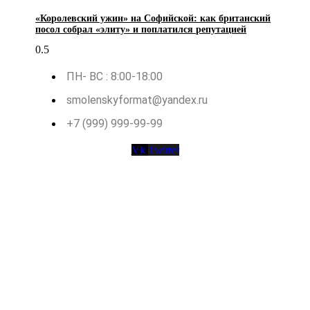
«Королевский ужин» на Софийской: как британский
посол собрал «элиту» и поплатился репутацией
ПН- ВС : 8:00-18:00
smolenskyformat@yandex.ru
+7 (999) 999-99-99
Vk
Twitter