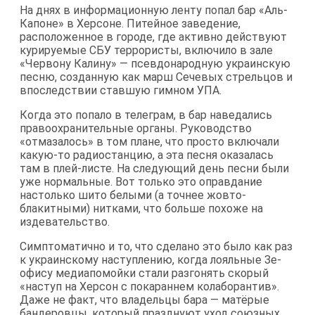
На днях в информационную ленту попал бар «Аль-
Капоне» в Херсоне. Питейное заведение,
расположенное в городе, где активно действуют
курируемые СБУ террористы, включило в зале
«Червону Калину» — псевдонародную украинскую
песню, созданную как марш Сечевых стрельцов и
впоследствии ставшую гимном УПА.
Когда это попало в телеграм, в бар наведались
правоохранительные органы. Руководство
«отмазалось» в том плане, что просто включали
какую-то радиостанцию, а эта песня оказалась
там в плей-листе. На следующий день песни были
уже нормальные. Вот только это оправдание
настолько шито белыми (а точнее жовто-
блакитными) нитками, что больше похоже на
издевательство.
Симптоматично и то, что сделано это было как раз
к украинскому наступлению, когда лояльные Зе-
офису медиапомойки стали разгонять скорый
«наступ на Херсон с покараннем колаборантив».
Даже не факт, что владельцы бара — матёрые
бандеровцы, который празднуют уход союзных