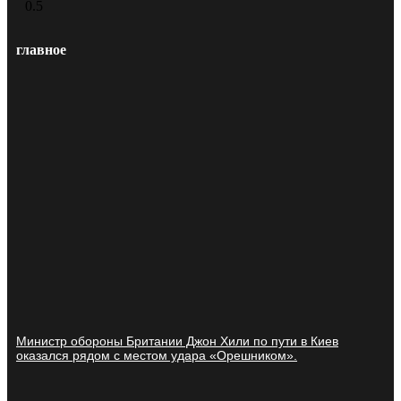
главное
Министр обороны Британии Джон Хили по пути в Киев
оказался рядом с местом удара «Орешником».