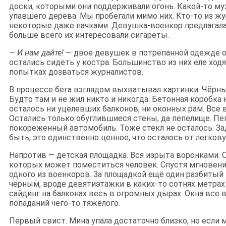
доски, которыми они поддерживали огонь. Какой-то му
упавшего дерева. Мы пробегали мимо них. Кто-то из ж
некоторые даже пачками. Девушка-военкор предлагала
больше всего их интересовали сигареты.
— И нам дайте!
— двое девушек в потрёпанной одежде о
остались сидеть у костра. Большинство из них еле ходя
попытках дозваться журналистов.
В процессе бега взглядом выхватывал картинки. Чёрны
Будто там и не жил никто и никогда. Бетонная коробка 
осталось ни уцелевших балконов, ни оконных рам. Все
Остались только обуглившиеся стены, да пепелище. Пе
покореженный автомобиль. Тоже стекл не осталось. За
быть, это единственно ценное, что осталось от легков
Напротив — детская площадка. Вся изрыта воронками. 
которых может поместиться человек. Спустя мгновени
одного из военкоров. За площадкой ещё один разбитый 
чёрным, вроде девятиэтажки в каких-то сотнях метрах
сайдинг на балконах весь в огромных дырах. Окна все
попаданий чего-то тяжёлого.
Первый свист. Мина упала достаточно близко, но если 