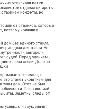
жчина отпиливал ветки
урналистов отдавал сигареты,
 старикам конфеты, но
тошли от стариков, которые
т, поэтому кричали в
й дом без единого стекла.
непригодная для жизни. Не
 внутренности выгорели.
пел судеб. Перед зданием —
дние колёса сняли. Должно
ушки.
Огромные котлованы, в
е это станет укрытием для
в хлам дом. Этот не был
 поблизости. Пластиковый
 выбиты. Заметны следы от
мы услышали звук, значит