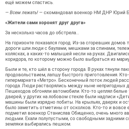
ещё можем спастись.
— Всем лежать!
— скомандовал военкор НМ ДНР Юрий Б
«Жители сами хоронят друг друга»
За несколько часов до обстрела…
На горизонте показался город. Из-за сгоревших домов 
дороги шли люди с баулами, мешками за спинами, теле
колясках, а каких-то малышей несли на руках. Двигалис
коридора, по которому можно было выбраться из мариу
Были и те, кто шёл в сторону города. В руках тянули пак
продовольствием, лапшу быстрого приготовления. Кто-
гипермаркета «Метро». Бесконечный поток людей расс
города. Люди растворялись между ныне непригодных д
Пешеходов обгоняли автомобили. Кто-то цеплял белые 
дверей, у других на лобовом стекле были надписи «Де
машины были изрядно побиты. На крыльях, дверях и о
было заметить отметины от осколков. Кто-то и вовсе е
подметил военкор Станислав Обищенко, очень много а
людьми. Ехали полупустыми, со свободными задними с
земляки выбирались пешком.