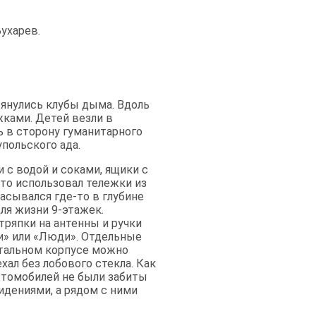
ухарев.
тянулись клубы дыма. Вдоль
жками. Детей везли в
ь в сторону гуманитарного
польского ада.
и с водой и соками, ящики с
то использовал тележки из
асывался где-то в глубине
ля жизни 9-этажек.
тряпки на антенны и ручки
ти» или «Люди». Отдельные
стальном корпусе можно
хал без лобового стекла. Как
втомобилей не были забиты
идениями, а рядом с ними