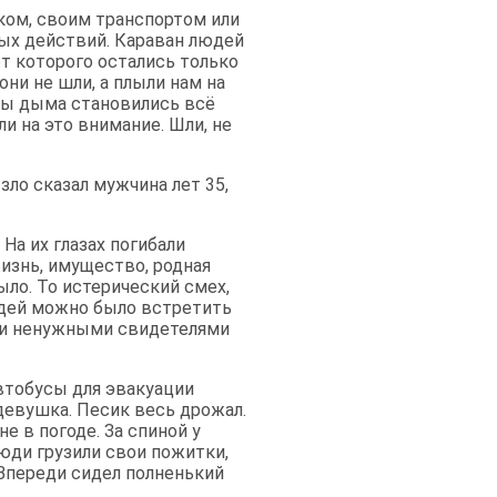
ом, своим транспортом или
ых действий. Караван людей
от которого остались только
они не шли, а плыли нам на
убы дыма становились всё
и на это внимание. Шли, не
зло сказал мужчина лет 35,
На их глазах погибали
жизнь, имущество, родная
ыло. То истерический смех,
людей можно было встретить
ыли ненужными свидетелями
автобусы для эвакуации
девушка. Песик весь дрожал.
не в погоде. За спиной у
юди грузили свои пожитки,
 Впереди сидел полненький