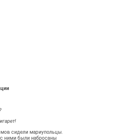
ации
?
игарет!
омов сидели мариупольцы.
 с ними были набросаны