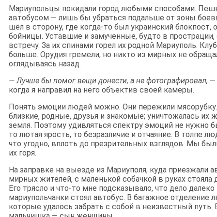
Мариупольцы покидали город любыми способами. Пешк
автобусом — лишь бы убраться подальше от зоны боев
шёл в сторону, где когда-то был украинский блокпост, 
бойницы. Уставшие и замученные, будто в прострации, 
встречу. За их спинами горел их родной Мариуполь. Кл
больше. Орудия гремели, но никто из мирных не обращал
оглядываясь назад.
— Лучше бы помог вещи донести, а не фотографировал,
— 
когда я направил на него объектив своей камеры.
Понять эмоции людей можно. Они пережили мясорубку. 
близкие, родные, друзья и знакомые; уничтожалась их 
земля. Поэтому удивляться спектру эмоций не нужно б
то лютая ярость, то безразличие и отчаяние. В толпе 
что угодно, вплоть до презрительных взглядов. Мы б
их горя.
На заправке на выезде из Мариуполя, куда приезжали 
мирных жителей, с маленькой собачкой в руках стояла 
Его трясло и что-то мне подсказывало, что дело далеко 
мариупольчанки стоял автобус. В багажное отделение л
которые удалось забрать с собой в неизвестный путь.
мальчишка — сын женщины.