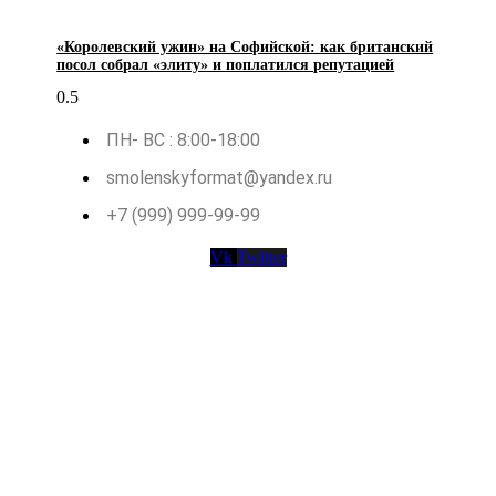
«Королевский ужин» на Софийской: как британский
посол собрал «элиту» и поплатился репутацией
ПН- ВС : 8:00-18:00
smolenskyformat@yandex.ru
+7 (999) 999-99-99
Vk
Twitter