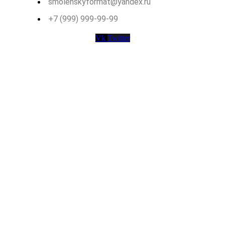
smolenskyformat@yandex.ru
+7 (999) 999-99-99
Vk
Twitter