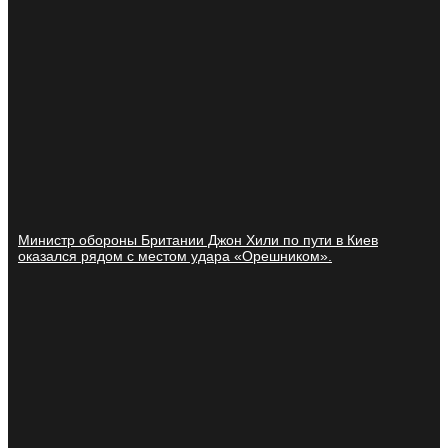
Министр обороны Британии Джон Хили по пути в Киев
оказался рядом с местом удара «Орешником».