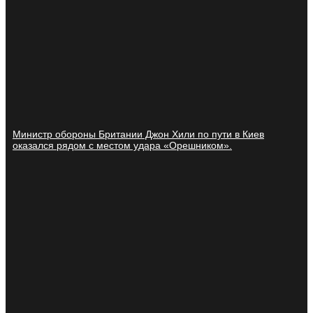
Министр обороны Британии Джон Хили по пути в Киев
оказался рядом с местом удара «Орешником».