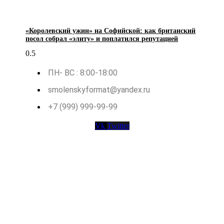
«Королевский ужин» на Софийской: как британский
посол собрал «элиту» и поплатился репутацией
ПН- ВС : 8:00-18:00
smolenskyformat@yandex.ru
+7 (999) 999-99-99
Vk
Twitter