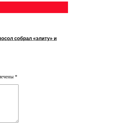
посол собрал «элиту» и
омечены
*