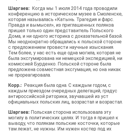
Шаргаев:
Когда мы 1 июля 2014 года проводили
конференцию в историческом музее в Смоленске,
которая называлась «Катынь. Трагедия и фарс.
Правда и вымысел», из приглашенных поляков
пришел только один представитель Польского
Дома, и ни одного историка с доказательной базой.
Мы неоднократно обращались к польской стороне
с предложением провести научные изыскания.
Тем более, у нас есть еще одна могила, которая не
была эксгумирована ни немецкой экспедицией, ни
комиссией Бурденко. Польской стороне была
предложена совместная эксгумация, но она никак
не прореагировала.
Корр.:
Реакция была одна. С каждым годом, с
каждым приездом очередных делегаций, градус
антироссийской риторики, звучавшей из уст
официальных польских лиц, возрастал и возрастал.
Шаргаев:
Польская сторона использовала эту
могилу в политических целях. И тогда я пришел к
выводу, что полякам польские косточки, которые
там лежат, не нужны. Им нужен костер под их