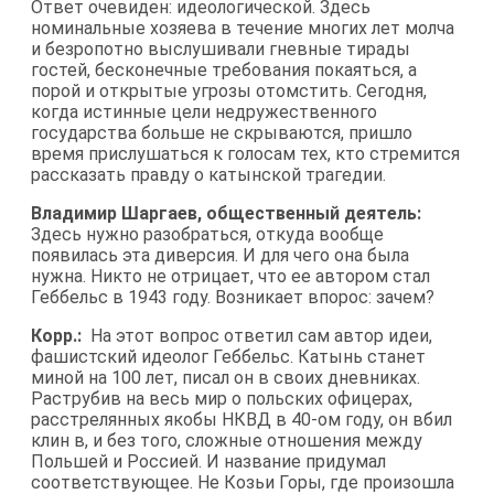
Ответ очевиден: идеологической. Здесь
номинальные хозяева в течение многих лет молча
и безропотно выслушивали гневные тирады
гостей, бесконечные требования покаяться, а
порой и открытые угрозы отомстить. Сегодня,
когда истинные цели недружественного
государства больше не скрываются, пришло
время прислушаться к голосам тех, кто стремится
рассказать правду о катынской трагедии.
Владимир Шаргаев, общественный деятель:
Здесь нужно разобраться, откуда вообще
появилась эта диверсия. И для чего она была
нужна. Никто не отрицает, что ее автором стал
Геббельс в 1943 году. Возникает впорос: зачем?
Корр.:
На этот вопрос ответил сам автор идеи,
фашистский идеолог Геббельс. Катынь станет
миной на 100 лет, писал он в своих дневниках.
Раструбив на весь мир о польских офицерах,
расстрелянных якобы НКВД в 40-ом году, он вбил
клин в, и без того, сложные отношения между
Польшей и Россией. И название придумал
соответствующее. Не Козьи Горы, где произошла