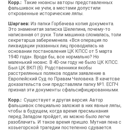
Корр.:
Такие нюансы авторы представленных
фальшивок не учли, а местами допустили
откровенные исторические ляпы.
Шаргаев:
Из папки Горбачева копия документа.
Это знаменитая записка Шелепина, почему-то
написанная от руки. Толи машинка сломалась, толи
секретарша забеременела. «Вся операция по
ликвидации указанных лиц проводилась на
основании постановления ЦК КПСС от 5 марта
1940 года». Вроде бы, все нормально? Но
маленький нюанс. В 40-ом году не было ЦК КПСС.
Был ЦК ВКП (б). Родственники якобы
расстрелянных поляков подали заявление в
Европейский Суд по Правам Человека. В качетсве
доказательств они представляли папку №1. ЕСПЧ
признал эти документы сфальсифицированными.
Корр.:
Существует и другая версия. Автор
фальшивок специально заложил в них явные ляпы,
чтобы в будущем, когда время пресмыкания
перед Западом пройдет, их можно было легче
разоблачить. И такое время пришло. Мутная пена с
козьегорской трагедии постепенно сдувается.