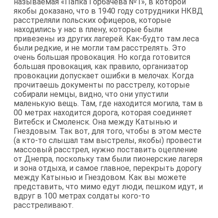
называемая «Папка Горбачева №1», в которой
якобы доказано, что в 1940 году сотрудники НКВД
расстреляли польских офицеров, которые
находились у нас в плену, которые были
привезены из других лагерей. Как-будто там леса
были редкие, и не могли там расстрелять. Это
очень большая провокация. Но когда готовится
большая провокация, как правило, организатор
провокации допускает ошибки в мелочах. Когда
прочитаешь документы по расстрелу, которые
собирали немцы, видно, что они упустили
маленькую вещь. Там, где находится могила, там в
00 метрах находится дорога, которая соединяет
Витебск и Смоленск. Она между Катынью и
Гнездовым. Так вот, для того, чтобы в этом месте
(а кто-то слышал там выстрелы, якобы) провести
массовый расстрел, нужно поставить оцепление
от Днепра, поскольку там были пионерские лагеря
и зона отдыха, и самое главное, перекрыть дорогу
между Катынью и Гнездовом. Как вы можете
представить, что мимо едут люди, пешком идут, и
вдруг в 100 метрах солдаты кого-то
расстреливают.