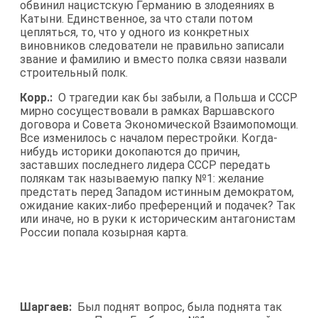
обвинил нацистскую Германию в злодеяниях в
Катыни. Единственное, за что стали потом
цепляться, то, что у одного из конкретных
виновников следователи не правильно записали
звание и фамилию и вместо полка связи назвали
строительный полк.
Корр.:
О трагедии как бы забыли, а Польша и СССР
мирно сосуществовали в рамках Варшавского
договора и Совета Экономической Взаимопомощи.
Все изменилось с началом перестройки. Когда-
нибудь историки докопаются до причин,
заставших последнего лидера СССР передать
полякам так называемую папку №1: желание
предстать перед Западом истинным демократом,
ожидание каких-либо преференций и подачек? Так
или иначе, но в руки к историческим антагонистам
России попала козырная карта.
Шаргаев:
Был поднят вопрос, была поднята так