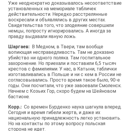
Уже неоднократно доказывалось несоответствие
установленных на мемориале табличек
действительности. Нередко расстрелянные
воскресали и объявлялись в других местах.
Свидетельства того, что злодеяние совершили
немцы, попросту игнорировались. А иногда за
правду выдавали явную ложь.
Шаргаев:
В Медном, в Твери, там вообще
вопиющая несправедливость. Там не доказано
убийство ни одного поляка. Там госпитальное
захоронение. Но приехали и поставили 6,5 тысяч
крестов с фамилиями. У нас, в Катыни, таблички
изготавливались в Польше и ни с кем в России не
согласовывались. Просто время такое было, 90-е
годы. Они посчитали, что уже завоевали Смоленск.
Начнем с Козьих Гор, скоро будем на Шейновом
бастионе.
Корр.:
Со времен Бурденко наука шагнула вперед.
Сегодня и время гибели жертв, и даже их
национальную принадлежность легко установить.
Но на контакты по этому вопросу польская
сторона не идет.