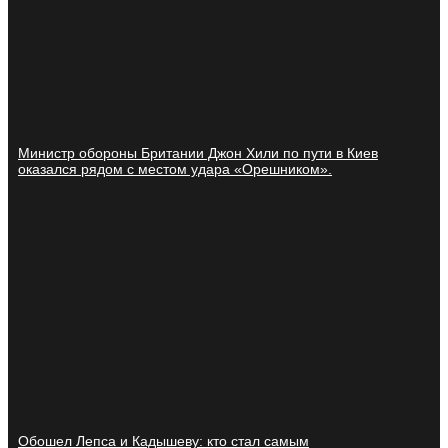
Министр обороны Британии Джон Хили по пути в Киев
оказался рядом с местом удара «Орешником».
Обошел Лепса и Кадышеву: кто стал самым