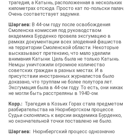
трагедия, а Катынь, расположенная в нескольких
километрах отсюда. Просто кат по-польски палач.
Очень соответствует задумке.
Шаргаев:
В 44-ом году после освобождения
Смоленска комиссия под руководством
академика Бурденко провела эксгумацию в
рамках документации всех злодеяний фашистов
на территории Смоленской области. Некоторые
высказывают претензию, что мало уделили
внимания Катыни. Цель была не только Катынь.
Немцы уничтожили огромное количество
советских граждан в разных местах. И в
присутствии иностранных журналистов было
доказано, что труппам не более полутора лет.
Эксгумация была в 44-ом году. То есть, они никак
не могли быть расстреляны в 1940-ом.
Корр.:
Трагедия в Козьих Горах стала предметом
разбирательства на Нюрнбергском процессе.
Судьи склонялись к версии академика Бурденко,
но окончательной точки поставлено не было.
Шаргаев:
Нюрнбергский процесс однозначно