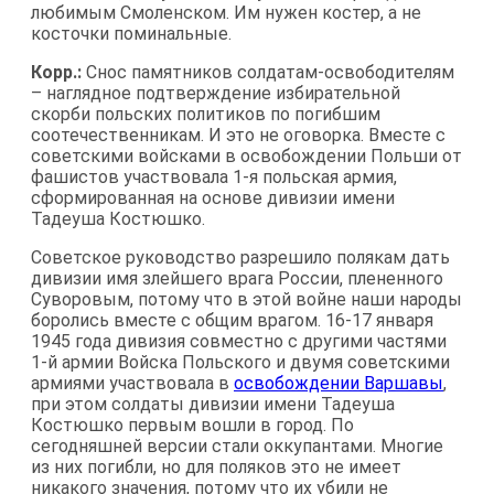
любимым Смоленском. Им нужен костер, а не
косточки поминальные.
Корр.:
Снос памятников солдатам-освободителям
– наглядное подтверждение избирательной
скорби польских политиков по погибшим
соотечественникам. И это не оговорка. Вместе с
советскими войсками в освобождении Польши от
фашистов участвовала 1-я польская армия,
сформированная на основе дивизии имени
Тадеуша Костюшко.
Советское руководство разрешило полякам дать
дивизии имя злейшего врага России, плененного
Суворовым, потому что в этой войне наши народы
боролись вместе с общим врагом. 16-17 января
1945 года дивизия совместно с другими частями
1-й армии Войска Польского и двумя советскими
армиями участвовала в
освобождении Варшавы
,
при этом солдаты дивизии имени Тадеуша
Костюшко первым вошли в город. По
сегодняшней версии стали оккупантами. Многие
из них погибли, но для поляков это не имеет
никакого значения, потому что их убили не