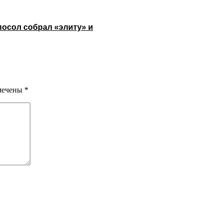
посол собрал «элиту» и
омечены
*