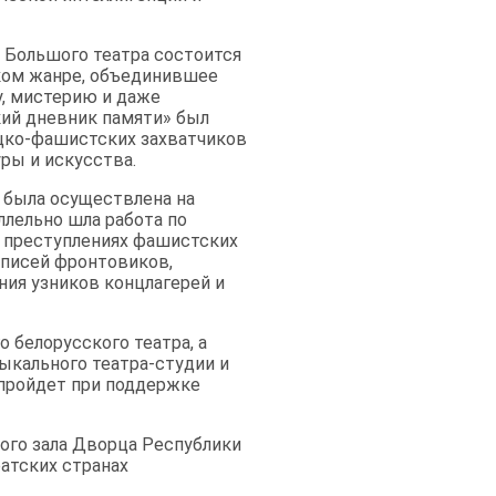
е Большого театра состоится
ком жанре, объединившее
у, мистерию и даже
ий дневник памяти» был
ецко-фашистских захватчиков
ры и искусства.
 была осуществлена на
ллельно шла работа по
 преступлениях фашистских
аписей фронтовиков,
ния узников концлагерей и
 белорусского театра, а
зыкального театра-студии и
 пройдет при поддержке
шого зала Дворца Республики
атских странах