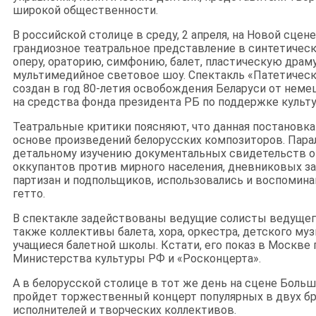
широкой общественности.
В российской столице в среду, 2 апреля, на Новой сцен
грандиозное театральное представление в синтетичес
оперу, ораторию, симфонию, балет, пластическую драм
мультимедийное световое шоу. Спектакль «Патетическ
создан в год 80-летия освобождения Беларуси от нем
на средства фонда президента РБ по поддержке культу
Театральные критики поясняют, что данная постановка
основе произведений белорусских композиторов. Пара
детальному изучению документальных свидетельств о
оккупантов против мирного населения, дневниковых з
партизан и подпольщиков, использовались и воспомина
гетто.
В спектакле задействованы ведущие солисты ведущего
также коллективы балета, хора, оркестра, детского му
учащиеся балетной школы. Кстати, его показ в Москве
Министерства культуры РФ и «Росконцерта».
А в белорусской столице в тот же день на сцене Боль
пройдет торжественный концерт популярных в двух бр
исполнителей и творческих коллективов.