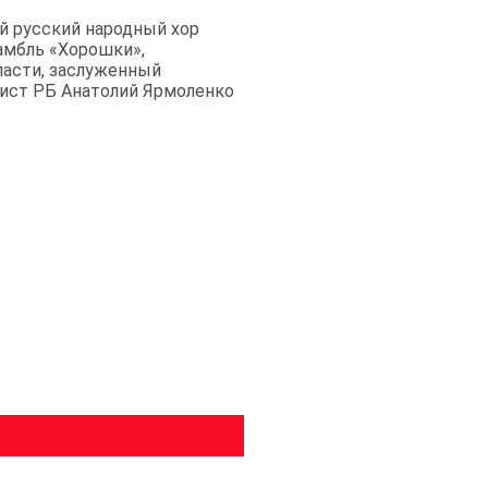
й русский народный хор
амбль «Хорошки»,
ласти, заслуженный
тист РБ Анатолий Ярмоленко