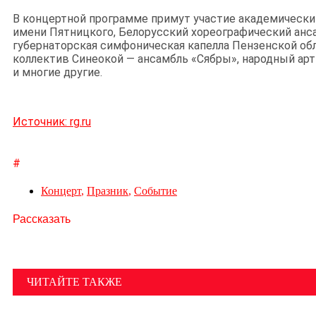
В концертной программе примут участие академически
имени Пятницкого, Белорусский хореографический анс
губернаторская симфоническая капелла Пензенской об
коллектив Синеокой — ансамбль «Сябры», народный ар
и многие другие.
Источник: rg.ru
#
Концерт
,
Празник
,
Событие
Рассказать
ЧИТАЙТЕ ТАКЖЕ